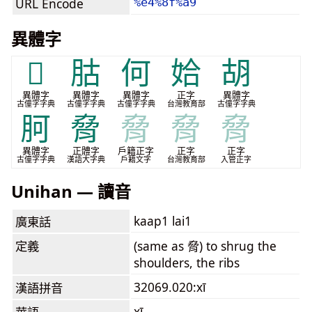
URL Encode
%e4%8f%a9
異體字
𣍻
𦙶
何
姶
胡
異體字
異體字
異體字
正字
異體字
古僮字字典
古僮字字典
古僮字字典
台灣教育部
古僮字字典
胢
脅
脅
脅
脅
異體字
正體字
戶籍正字
正字
正字
古僮字字典
漢語大字典
戶籍文字
台灣教育部
入管正字
Unihan — 讀音
kaap1 lai1
廣東話
定義
(same as 脅) to shrug the
shoulders, the ribs
32069.020:xī
漢語拼音
xī