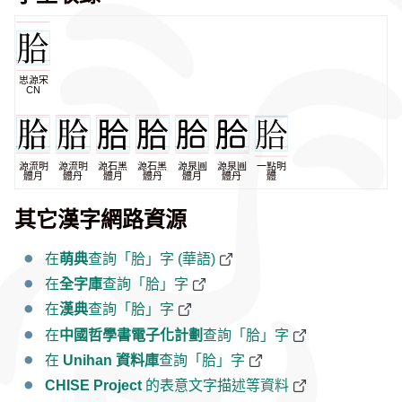
思源宋
CN
源流明
源流明
源石黑
源石黑
源泉圓
源泉圓
一點明
體月
體丹
體月
體丹
體月
體丹
體
其它漢字網路資源
在
萌典
查詢「䏩」字 (華語)
在
全字庫
查詢「䏩」字
在
漢典
查詢「䏩」字
在
中國哲學書電子化計劃
查詢「䏩」字
在
Unihan 資料庫
查詢「䏩」字
CHISE Project
的表意文字描述等資料