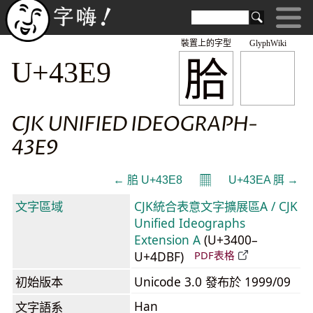
裝置上的字型
GlyphWiki
䏩
U+43E9
CJK UNIFIED IDEOGRAPH-
43E9
𝄜
← 䏨 U+43E8
U+43EA 䏪 →
文字區域
CJK統合表意文字擴展區A / CJK
Unified Ideographs
Extension A
(U+3400–
U+4DBF)
PDF表格
初始版本
Unicode 3.0 發布於 1999/09
Han
文字語系