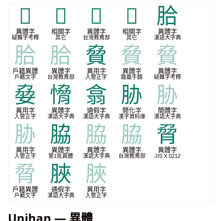
𣆕
𣣲
𦛕
𧷑
䏩
異體字
相關字
異體字
相關字
異體字
疑難字考釋
其它
台灣教育部
其它
漢語大字典
䏩
䏩
䝱
䝱
䝱
戶籍異體
異體字
異用字
異體字
異體字
戶籍文字
台灣教育部
入管正字
龍龕手鏡
疑難字考釋
姭
愶
翕
胁
胁
異用字
異體字
通假字
簡化字
簡體字
入管正字
漢語大字典
漢語大字典
漢字資料庫
漢語大字典
胁
脇
脇
脇
脋
異用字
異體字
異體字
異體字
異體字
入管正字
第1批異體
漢語大字典
台灣教育部
JIS X 0212
脋
脥
脥
戶籍異體
通假字
異用字
戶籍文字
漢語大字典
入管正字
Unihan — 異體