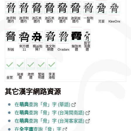
源流明
源流明
源石黑
源石黑
源泉圓
源泉圓
一點明
體月
體丹
體月
體丹
體月
體丹
體
芫荽
KleeOne
辰宇
俐方體
精品點
匯文明
饅頭黑
落雁
粉圓
11
陣7
朝體
Oradano
體
體
凝書
激燃
蘭陽
李漢
金萱
體
體
明體
港楷
其它漢字網路資源
在
萌典
查詢「脅」字 (華語)
在
萌典
查詢「脅」字 (台灣閩南語)
在
萌典
查詢「脅」字 (台灣客家語)
在
全字庫
查詢「脅」字