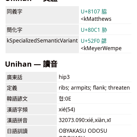
同義字
U+8107 脇
<kMatthews
簡化字
U+80C1 胁
kSpecializedSemanticVariant
U+52F0 勰
<kMeyerWempe
Unihan — 讀音
hip3
廣東話
ribs; armpits; flank; threaten
定義
韓語諺文
협:0E
xié(54)
漢語字頻
32073.090:xié,xiàn,xī
漢語拼音
OBYAKASU ODOSU
日語訓讀