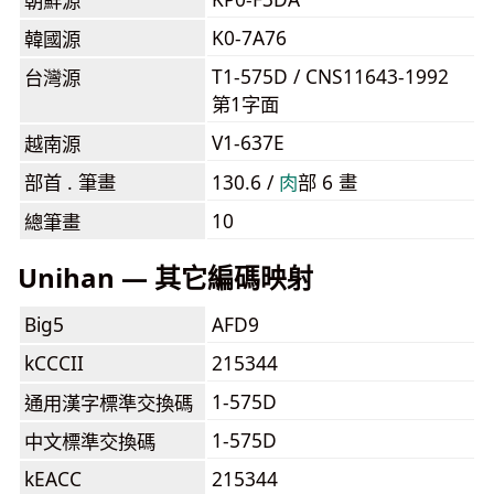
朝鮮源
K0-7A76
韓國源
T1-575D / CNS11643-1992
台灣源
第1字面
V1-637E
越南源
部首 . 筆畫
130.6 /
⾁
部 6 畫
10
總筆畫
Unihan — 其它編碼映射
Big5
AFD9
kCCCII
215344
1-575D
通用漢字標準交換碼
1-575D
中文標準交換碼
kEACC
215344