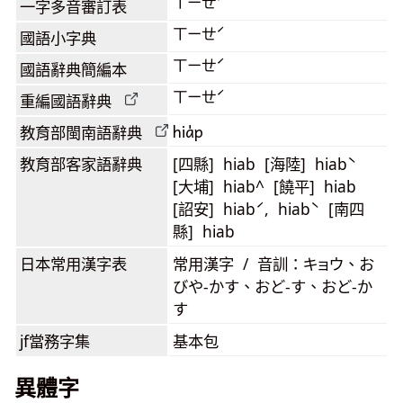
ㄒㄧㄝˊ
一字多音審訂表
ㄒㄧㄝˊ
國語小字典
ㄒㄧㄝˊ
國語辭典簡編本
ㄒㄧㄝˊ
重編國語辭典
hia̍p
教育部閩南語
辭典
教育部客家語
辭典
[四縣] hiab [海陸] hiabˋ
[大埔] hiab^ [饒平] hiab
[詔安] hiabˊ, hiabˋ [南四
縣] hiab
日本常用漢字表
常用漢字 / 音訓：キョウ、お
びや-かす、おど-す、おど-か
す
jf當務字集
基本包
異體字