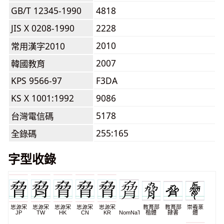
GB/T 12345-1990
4818
JIS X 0208-1990
2228
2010
常用漢字2010
2007
韓國教育
KPS 9566-97
F3DA
KS X 1001:1992
9086
5178
台灣電信碼
255:165
全錄碼
字型收錄
思源宋
思源宋
思源宋
思源宋
思源宋
教育部
教育部
崇羲篆
JP
TW
HK
CN
KR
NomNaTong
楷體
隸書
體