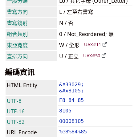
一般分類
Lo / 其它字母 (Other_Letter)
書寫方向
L / 左至右書寫
書寫鏡射
N / 否
組合類別
0 / Not_Reordered; 無
東亞寬度
W / 全形
UAX#11
直排方向
U / 正立
UAX#50
編碼資訊
HTML Entity
&#33029;
&#x8105;
UTF-8
E8 84 85
UTF-16
8105
UTF-32
00008105
URL Encode
%e8%84%85