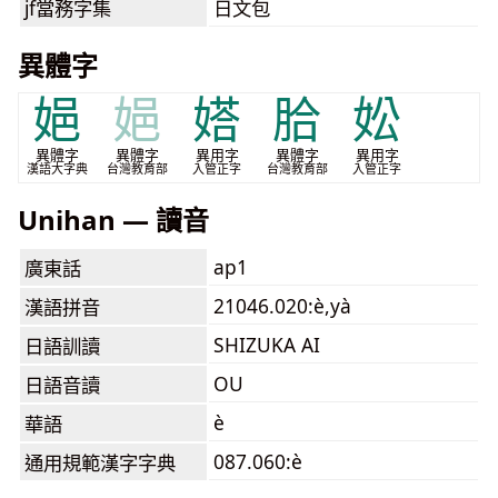
jf當務字集
日文包
異體字
㛕
㛕
㜓
䏩
妐
異體字
異體字
異用字
異體字
異用字
漢語大字典
台灣教育部
入管正字
台灣教育部
入管正字
Unihan — 讀音
ap1
廣東話
21046.020:è,yà
漢語拼音
SHIZUKA AI
日語訓讀
OU
日語音讀
è
華語
087.060:è
通用規範漢字字典