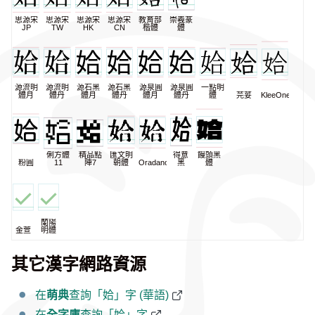
思源宋
思源宋
思源宋
思源宋
教育部
崇羲篆
JP
TW
HK
CN
楷體
體
源流明
源流明
源石黑
源石黑
源泉圓
源泉圓
一點明
體月
體丹
體月
體丹
體月
體丹
體
芫荽
KleeOne
俐方體
精品點
匯文明
得意
饅頭黑
粉圓
11
陣7
朝體
Oradano
黑
體
蘭陽
金萱
明體
其它漢字網路資源
在
萌典
查詢「姶」字 (華語)
在
全字庫
查詢「姶」字