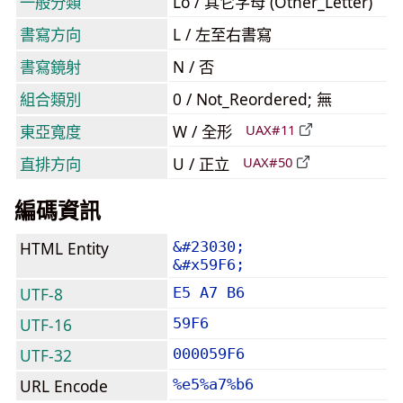
一般分類
Lo / 其它字母 (Other_Letter)
書寫方向
L / 左至右書寫
書寫鏡射
N / 否
組合類別
0 / Not_Reordered; 無
東亞寬度
W / 全形
UAX#11
直排方向
U / 正立
UAX#50
編碼資訊
HTML Entity
&#23030;
&#x59F6;
UTF-8
E5 A7 B6
UTF-16
59F6
UTF-32
000059F6
URL Encode
%e5%a7%b6