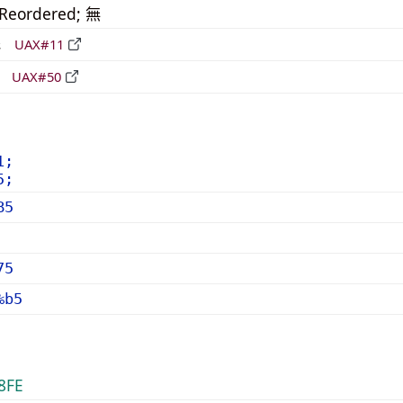
_Reordered; 無
形
UAX#11
立
UAX#50
1;
5;
B5
75
%b5
8FE