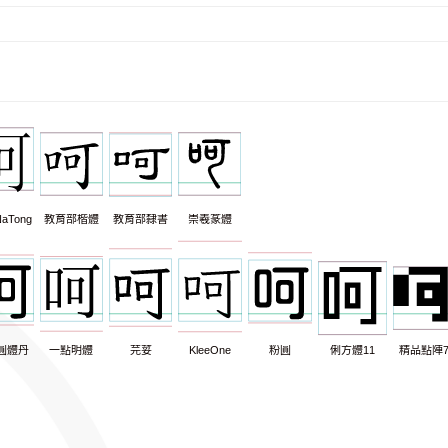
aTong
教育部楷體
教育部隸書
崇羲篆體
圓體丹
一點明體
芫荽
KleeOne
粉圓
俐方體11
精品點陣