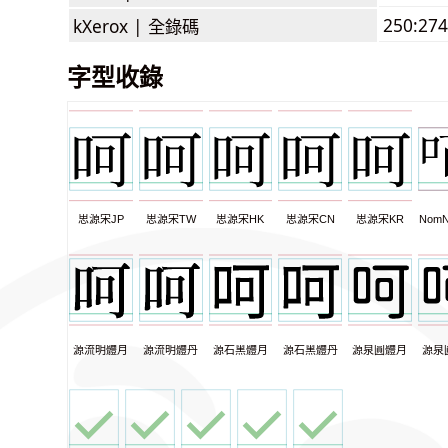
250:274
kXerox |
全錄碼
字型收錄
思源宋JP
思源宋TW
思源宋HK
思源宋CN
思源宋KR
NomN
源流明體月
源流明體丹
源石黑體月
源石黑體丹
源泉圓體月
源泉