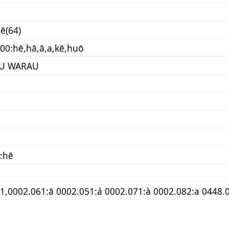
hē(64)
00:hē,hā,ā,a,kē,huō
RU WARAU
:hē
1,0002.061:ā 0002.051:á 0002.071:à 0002.082:a 0448.