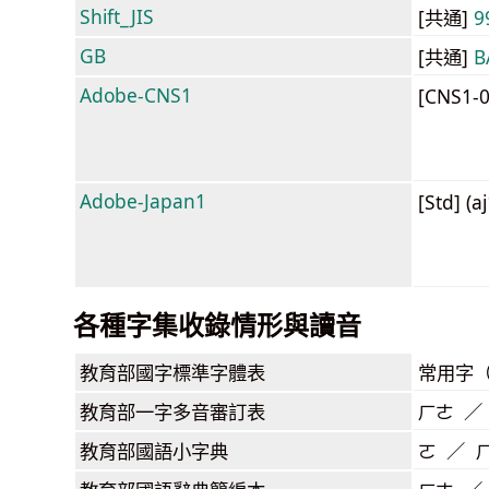
Shift_JIS
[共通]
9
GB
[共通]
B
Adobe-CNS1
[CNS1-
Adobe-Japan1
[Std] (a
各種字集收錄情形與讀音
教育部
國字標準字體表
常用字
教育部
一字多音審訂表
ㄏㄜ ／
教育部
國語小字典
ㄛ ／ 