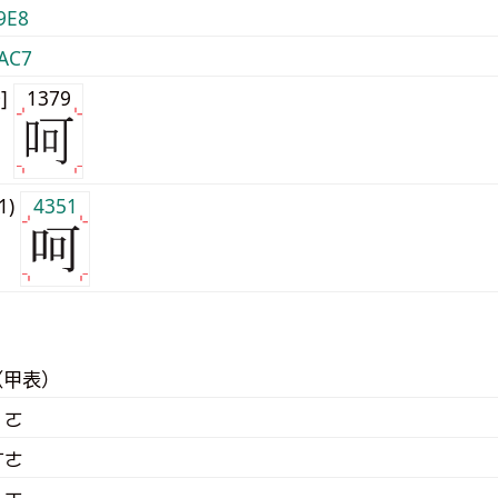
9E8
AC7
0]
1379
j1)
4351
（甲表）
 ㄛ
ㄏㄜ