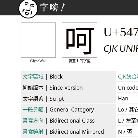
呵
U+54
CJK UNI
GlyphWiki
裝置上的字型
文字區域
| Block
CJK統合表
初始版本
| Since Version
Unicod
Han
文字語系
| Script
一般分類
| General Category
Lo / 其它
書寫方向
| Bidirectional Class
L / 左
書寫鏡射
| Bidirectional Mirrored
N / 否