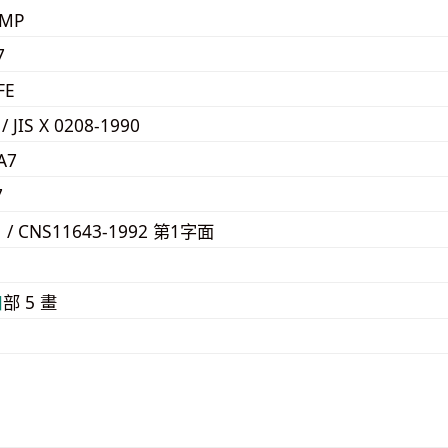
KMP
7
FE
 / JIS X 0208-1990
A7
7
1 / CNS11643-1992 第1字面
E
⼝
部 5 畫