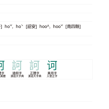
平] hoˇ, hoˋ [詔安] hoo^, hooˇ [南四縣]
訶
訶
訶
诃
體字
通假字
正體字
異用字
批異體
漢語大字典
漢語大字典
入管正字