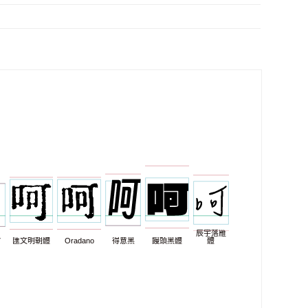
辰宇落雁
7
匯文明朝體
Oradano
得意黑
饅頭黑體
體