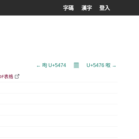
字碼
漢字
登入
𝄜
← 呴 U+5474
U+5476 呶 →
DF表格