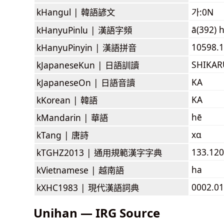
kHangul |
韓語諺文
가:0N
ā(392) 
kHanyuPinlu |
漢語字頻
10598.1
kHanyuPinyin |
漢語拼音
SHIKA
kJapaneseKun |
日語訓讀
KA
kJapaneseOn |
日語音讀
KA
kKorean |
韓語
hē
kMandarin |
華語
xɑ
kTang |
唐詩
133.120
kTGHZ2013 |
通用規範漢字字典
ha
kVietnamese |
越南語
0002.01
kXHC1983 |
現代漢語詞典
Unihan — IRG Source