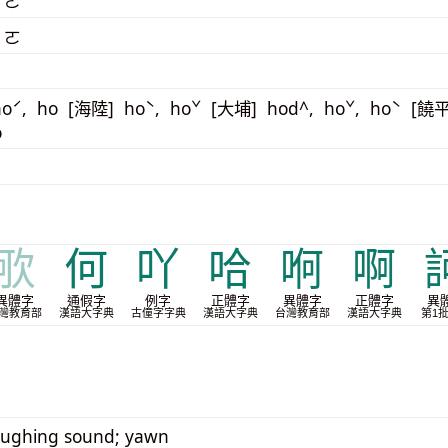
 ㄛ
 ㄛ
oˊ, ho [海陸] hoˋ, hoˇ [大埔] hod^, hoˇ, hoˋ [饒
o
㰤
何
吖
哈
哬
啊
異體字
通假字
例字
正體字
異體字
正體字
異
灣教育部
漢語大字典
古僮字字典
漢語大字典
台灣教育部
漢語大字典
第1
laughing sound; yawn