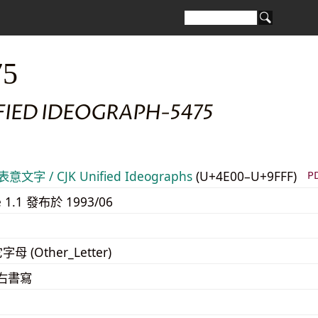
75
FIED IDEOGRAPH-5475
意文字 / CJK Unified Ideographs
(U+4E00–U+9FFF)
P
e 1.1 發布於 1993/06
字母 (Other_Letter)
至右書寫