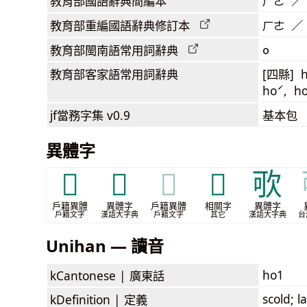
教育部
國語辭典簡編本
ㄏㄜ ／
教育部
重編國語辭典
修訂本
ㄏㄜ ／
o
教育部閩南語
常用詞
辭典
教育部客家語
常用詞
辭典
[四縣] h
hoˊ, h
jf當務字集
v0.9
基本包
異體字
𠀀
𧨂
𧨂
𭇎
㰤
戶籍異體
異體字
戶籍異體
相關字
異體字
戶籍文字
漢語大字典
戶籍文字
其它
漢語大字典
台
Unihan — 讀音
ho1
kCantonese |
廣東話
scold; 
kDefinition |
定義