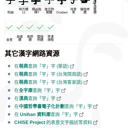
宇
落
俐方體
精品點
匯文明
得意
饅頭黑
雁
粉圓
11
陣7
朝體
Oradano
黑
體
體
凝書
激燃
蘭陽
李漢
金萱
體
體
明體
港楷
其它漢字網路資源
在
萌典
查詢「宇」字 (華語)
在
萌典
查詢「宇」字 (台灣閩南語)
在
萌典
查詢「宇」字 (台灣客家語)
在
全字庫
查詢「宇」字
在
漢典
查詢「宇」字
在
中國哲學書電子化計劃
查詢「宇」字
在
Unihan 資料庫
查詢「宇」字
CHISE Project
的表意文字描述等資料