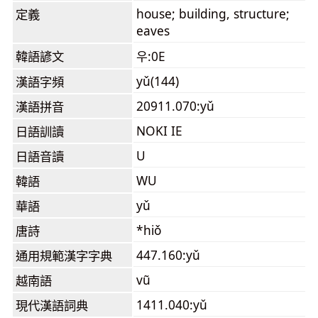
house; building, structure;
定義
eaves
韓語諺文
우:0E
yǔ(144)
漢語字頻
20911.070:yǔ
漢語拼音
NOKI IE
日語訓讀
U
日語音讀
WU
韓語
yǔ
華語
*hiǒ
唐詩
447.160:yǔ
通用規範漢字字典
vũ
越南語
1411.040:yǔ
現代漢語詞典