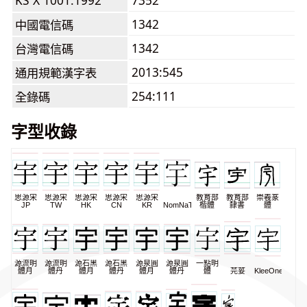
KS X 1001:1992
7352
1342
中國電信碼
1342
台灣電信碼
2013:545
通用規範漢字表
254:111
全錄碼
字型收錄
思源宋
思源宋
思源宋
思源宋
思源宋
教育部
教育部
崇羲篆
JP
TW
HK
CN
KR
NomNaTong
楷體
隸書
體
源流明
源流明
源石黑
源石黑
源泉圓
源泉圓
一點明
體月
體丹
體月
體丹
體月
體丹
體
芫荽
KleeOne
辰