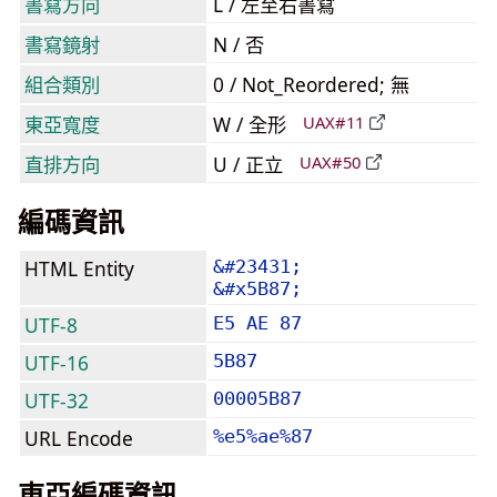
書寫方向
L / 左至右書寫
書寫鏡射
N / 否
組合類別
0 / Not_Reordered; 無
東亞寬度
W / 全形
UAX#11
直排方向
U / 正立
UAX#50
編碼資訊
HTML Entity
&#23431;
&#x5B87;
UTF-8
E5 AE 87
UTF-16
5B87
UTF-32
00005B87
URL Encode
%e5%ae%87
東亞編碼資訊