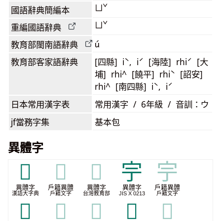
ㄩˇ
國語辭典簡編本
ㄩˇ
重編國語辭典
ú
教育部閩南語
辭典
教育部客家語
辭典
[四縣] iˋ, iˊ [海陸] rhiˊ [大
埔] rhi^ [饒平] rhiˋ [詔安]
rhi^ [南四縣] iˋ, iˊ
日本常用漢字表
常用漢字 / 6年級 / 音訓：ウ
jf當務字集
基本包
異體字
𠨯
𠨯
𠨯
𡧃
𡧃
異體字
戶籍異體
異體字
異體字
戶籍異體
漢語大字典
戶籍文字
台灣教育部
JIS X 0213
戶籍文字
𡧈
𡧈
𡧈
𢉠
𢉠