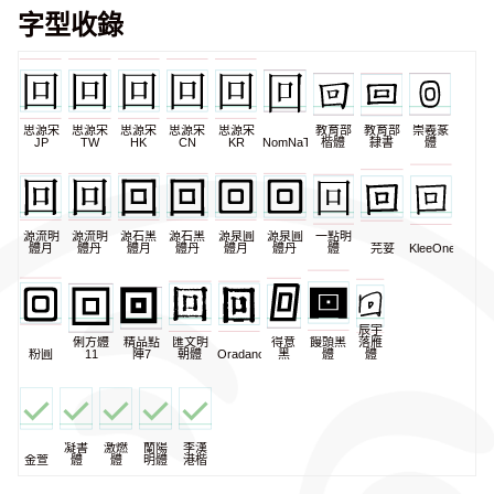
字型收錄
思源宋
思源宋
思源宋
思源宋
思源宋
教育部
教育部
崇羲篆
JP
TW
HK
CN
KR
NomNaTong
楷體
隸書
體
源流明
源流明
源石黑
源石黑
源泉圓
源泉圓
一點明
體月
體丹
體月
體丹
體月
體丹
體
芫荽
KleeOne
辰宇
俐方體
精品點
匯文明
得意
饅頭黑
落雁
粉圓
11
陣7
朝體
Oradano
黑
體
體
凝書
激燃
蘭陽
李漢
金萱
體
體
明體
港楷