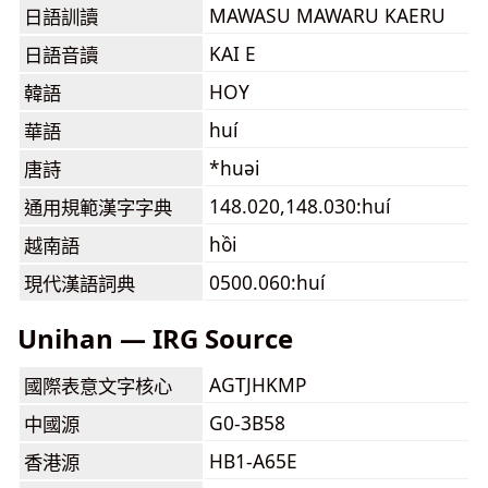
MAWASU MAWARU KAERU
日語訓讀
KAI E
日語音讀
HOY
韓語
huí
華語
*huəi
唐詩
148.020,148.030:huí
通用規範漢字字典
hồi
越南語
0500.060:huí
現代漢語詞典
Unihan — IRG Source
AGTJHKMP
國際表意文字核心
G0-3B58
中國源
HB1-A65E
香港源