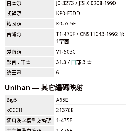
J0-3273 / JIS X 0208-1990
日本源
KP0-F5DD
朝鮮源
K0-7C5E
韓國源
台灣源
T1-475F / CNS11643-1992 第
1字面
V1-503C
越南源
部首 . 筆畫
31.3 /
⼞
部 3 畫
6
總筆畫
Unihan — 其它編碼映射
Big5
A65E
kCCCII
213768
1-475F
通用漢字標準交換碼
1-475F
中文標準交換碼