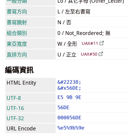
一般分類
Lo / 其它字母 (Other_Letter)
書寫方向
L / 左至右書寫
書寫鏡射
N / 否
組合類別
0 / Not_Reordered; 無
東亞寬度
W / 全形
UAX#11
直排方向
U / 正立
UAX#50
編碼資訊
HTML Entity
&#22238;
&#x56DE;
UTF-8
E5 9B 9E
UTF-16
56DE
UTF-32
000056DE
URL Encode
%e5%9b%9e