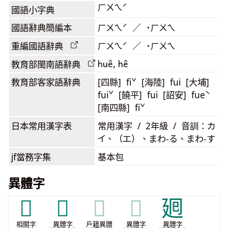
ㄏㄨㄟˊ
國語小字典
國語辭典簡編本
ㄏㄨㄟˊ ／ ˙ㄏㄨㄟ
重編國語辭典
ㄏㄨㄟˊ ／ ˙ㄏㄨㄟ
huê, hê
教育部閩南語
辭典
教育部客家語
辭典
[四縣] fiˇ [海陸] fui [大埔]
fuiˇ [饒平] fui [詔安] fueˋ
[南四縣] fiˇ
日本常用漢字表
常用漢字 / 2年級 / 音訓：カ
イ、（エ）、まわ-る、まわ-す
jf當務字集
基本包
異體字
𠚃
𡇌
𡇌
𡇌
𢌞
相關字
異體字
戶籍異體
異體字
異體字