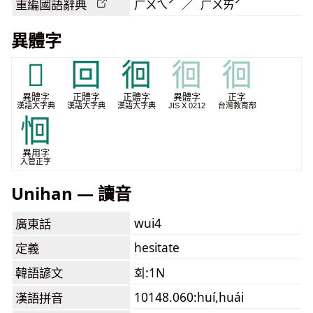
重編國語辭典
ㄏㄨㄟˊ ／ ㄏㄨㄞˊ
異體字
𠇶
回
徊
徊
徊
異體字
正體字
正體字
異體字
正字
漢語大字典
漢語大字典
漢語大字典
JIS X 0212
台灣教育部
恛
異用字
入管正字
Unihan — 讀音
wui4
廣東話
hesitate
定義
韓語諺文
회:1N
10148.060:huí,huái
漢語拼音