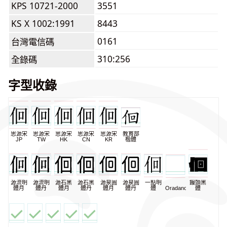
KPS 10721-2000
3551
KS X 1002:1991
8443
0161
台灣電信碼
310:256
全錄碼
字型收錄
思源宋
思源宋
思源宋
思源宋
思源宋
教育部
JP
TW
HK
CN
KR
楷體
源流明
源流明
源石黑
源石黑
源泉圓
源泉圓
一點明
饅頭黑
體月
體丹
體月
體丹
體月
體丹
體
Oradano
體