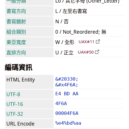
一般分類
Lo / 其它字母 (Other_Letter)
書寫方向
L / 左至右書寫
書寫鏡射
N / 否
組合類別
0 / Not_Reordered; 無
東亞寬度
W / 全形
UAX#11
直排方向
U / 正立
UAX#50
編碼資訊
HTML Entity
&#20330;
&#x4F6A;
UTF-8
E4 BD AA
UTF-16
4F6A
UTF-32
00004F6A
URL Encode
%e4%bd%aa