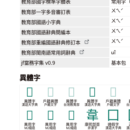
教育部
國字標準字體表
常用字
ㄨㄟˊ
教育部
一字多音審訂表
ㄨㄟˊ
教育部
國語小字典
ㄨㄟˊ
教育部
國語辭典簡編本
ㄨㄟˊ
教育部
重編國語辭典
修訂本
uî
教育部閩南語
常用詞
辭典
jf當務字集
v0.9
基本包
異體字
𡙝
𡙝
𡙝
𡚈
𡚈
異體字
戶籍異體
異體字
異體字
戶籍異體
漢語大字典
戶籍文字
台灣教育部
漢語大字典
戶籍文字
台
𮧮
𮧯
𮧰
⾱
囗
異用字
異用字
異用字
康煕部首
通假字
MJ縮退
MJ縮退
MJ縮退
非漢字
漢語大字典
漢