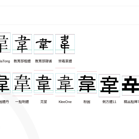
aTong
教育部楷體
教育部隸書
崇羲篆體
圓體丹
一點明體
芫荽
KleeOne
粉圓
俐方體11
精品點陣