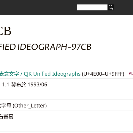
CB
IFIED IDEOGRAPH-97CB
意文字 / CJK Unified Ideographs
(U+4E00–U+9FFF)
P
e 1.1 發布於 1993/06
字母 (Other_Letter)
至右書寫