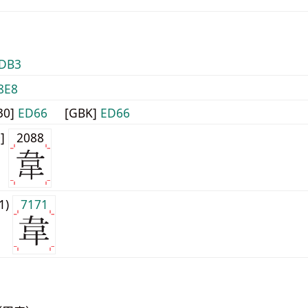
DB3
8E8
30]
ED66
[GBK]
ED66
0]
2088
j1)
7171