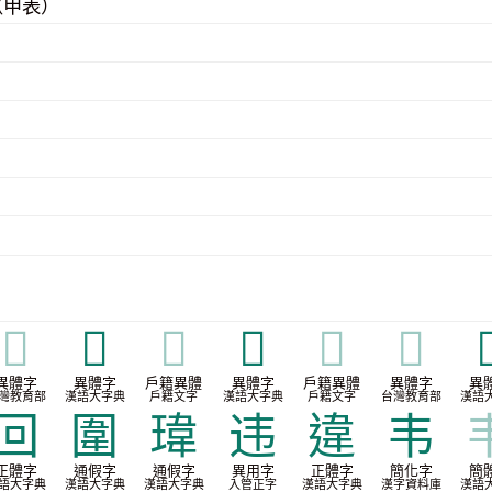
（甲表）
𡚈
𣍄
𣍄
𥀊
𥀊
𥀊

異體字
異體字
戶籍異體
異體字
戶籍異體
異體字
異
灣教育部
漢語大字典
戶籍文字
漢語大字典
戶籍文字
台灣教育部
漢語
回
圍
瑋
违
違
韦
正體字
通假字
通假字
異用字
正體字
簡化字
簡
語大字典
漢語大字典
漢語大字典
入管正字
漢語大字典
漢字資料庫
漢語