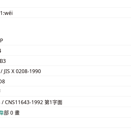
1:wéi
P
4
B3
 / JIS X 0208-1990
D8
F
4 / CNS11643-1992 第1字面
⾱
部 0 畫