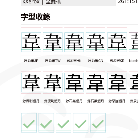
261:151
kXerox |
全錄碼
字型收錄
思源宋JP
思源宋TW
思源宋HK
思源宋CN
思源宋KR
NomN
源流明體月
源流明體丹
源石黑體月
源石黑體丹
源泉圓體月
源泉