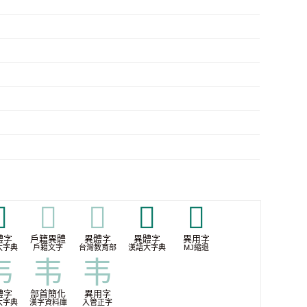

𥐄
𥐄
𥐅
𭘣
體字
戶籍異體
異體字
異體字
異用字
大字典
戶籍文字
台灣教育部
漢語大字典
MJ縮退
韦
韦
韦
體字
部首簡化
異用字
大字典
漢字資料庫
入管正字