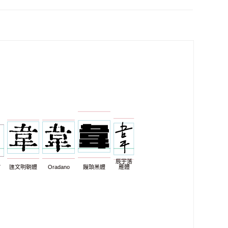
辰宇落
7
匯文明朝體
Oradano
饅頭黑體
雁體