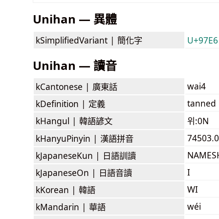
Unihan — 異體
kSimplifiedVariant |
簡化字
U+97E6
Unihan — 讀音
wai4
kCantonese |
廣東話
tanned 
kDefinition |
定義
kHangul |
韓語諺文
위:0N
74503.0
kHanyuPinyin |
漢語拼音
NAMES
kJapaneseKun |
日語訓讀
I
kJapaneseOn |
日語音讀
WI
kKorean |
韓語
wéi
kMandarin |
華語