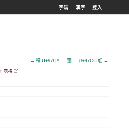
字碼
漢字
登入
𝄜
← 韊 U+97CA
U+97CC 韌 →
DF表格