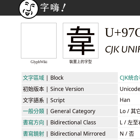
韋
U+97
CJK UN
GlyphWiki
裝置上的字型
文字區域
| Block
CJK統合表
初始版本
| Since Version
Unicod
Han
文字語系
| Script
一般分類
| General Category
Lo / 其它
書寫方向
| Bidirectional Class
L / 左
書寫鏡射
| Bidirectional Mirrored
N / 否