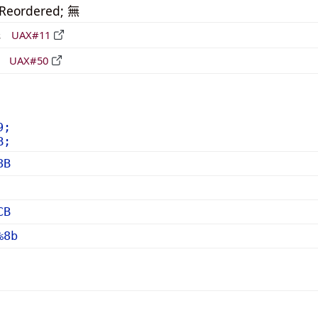
_Reordered; 無
形
UAX#11
立
UAX#50
9;
B;
8B
CB
%8b