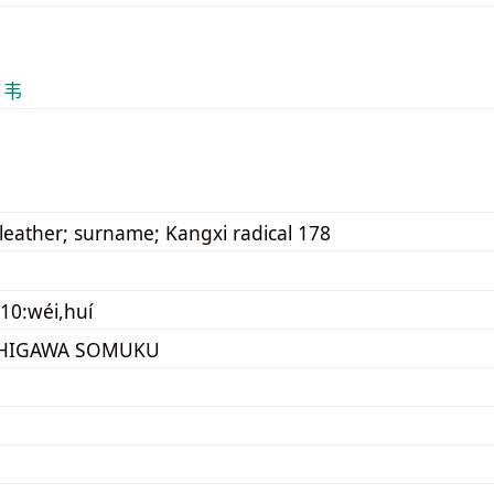
 韦
leather; surname; Kangxi radical 178
10:wéi,huí
HIGAWA SOMUKU