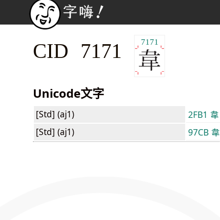
7171
CID 7171
Unicode文字
[Std] (aj1)
2FB1 ⾱
[Std] (aj1)
97CB 韋