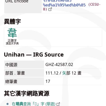
URL Encode
%f0%a5%90%85
(CESU-
%ed%a1%95%ed%b0%85
8)
異體字
韋
正體字
漢語大字典
Unihan — IRG Source
GHZ-42587.02
中國源
部首 . 筆畫
111.12 /
⽮
部 12 畫
17
總筆畫
其它漢字網路資源
在
萌典
查詢「𥐅」字 (華語)