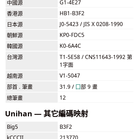
G1-4E27
中國源
HB1-B3F2
香港源
J0-5423 / JIS X 0208-1990
日本源
KP0-FDC5
朝鮮源
K0-6A4C
韓國源
台灣源
T1-5E58 / CNS11643-1992 第
1字面
V1-5047
越南源
部首 . 筆畫
31.9 /
⼞
部 9 畫
12
總筆畫
Unihan — 其它編碼映射
Big5
B3F2
kCCCII
213770