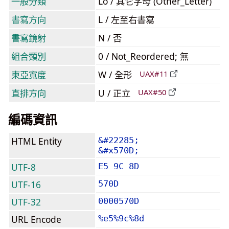
一般分類
Lo / 其它字母 (Other_Letter)
書寫方向
L / 左至右書寫
書寫鏡射
N / 否
組合類別
0 / Not_Reordered; 無
東亞寬度
W / 全形
UAX#11
直排方向
U / 正立
UAX#50
編碼資訊
HTML Entity
&#22285;
&#x570D;
UTF-8
E5 9C 8D
UTF-16
570D
UTF-32
0000570D
URL Encode
%e5%9c%8d