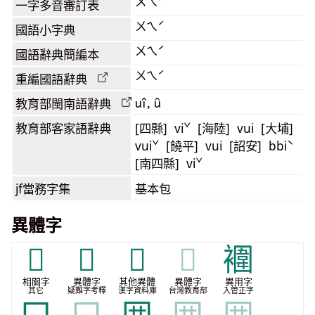
ㄨㄟˊ
一字多音審訂表
ㄨㄟˊ
國語小字典
ㄨㄟˊ
國語辭典簡編本
ㄨㄟˊ
重編國語辭典
uî, û
教育部閩南語
辭典
教育部客家語
辭典
[四縣] viˇ [海陸] vui [大埔]
vuiˇ [饒平] vui [詔安] bbiˋ
[南四縣] viˇ
jf當務字集
基本包
異體字
𡆫
𡇦
𪢫
𪢫
䙟
相關字
異體字
其他異體
異體字
異用字
其它
疑難字考釋
漢字資料庫
台灣教育部
入管正字