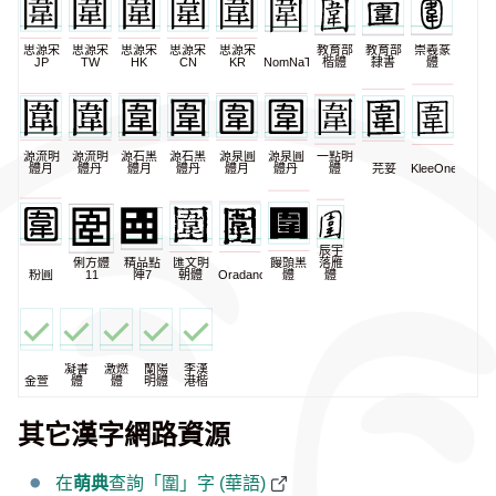
思源宋
思源宋
思源宋
思源宋
思源宋
教育部
教育部
崇羲篆
JP
TW
HK
CN
KR
NomNaTong
楷體
隸書
體
源流明
源流明
源石黑
源石黑
源泉圓
源泉圓
一點明
體月
體丹
體月
體丹
體月
體丹
體
芫荽
KleeOne
辰宇
俐方體
精品點
匯文明
饅頭黑
落雁
粉圓
11
陣7
朝體
Oradano
體
體
凝書
激燃
蘭陽
李漢
金萱
體
體
明體
港楷
其它漢字網路資源
在
萌典
查詢「圍」字 (華語)