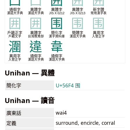
囗
囗
囲
囲
囲
通假字
異體字
異體字
異體字
新字體
漢語大字典
漢語大字典
JIS X 0212
JIS X 0213
常用漢字表
囲
囲
围
围
围
戶籍正字
異體字
簡化字
簡體字
異用字
戶籍文字
台灣教育部
漢字資料庫
漢語大字典
入管正字
潿
違
韋
異用字
通假字
通假字
入管正字
漢語大字典
漢語大字典
Unihan — 異體
簡化字
U+56F4 围
Unihan — 讀音
wai4
廣東話
surround, encircle, corral
定義