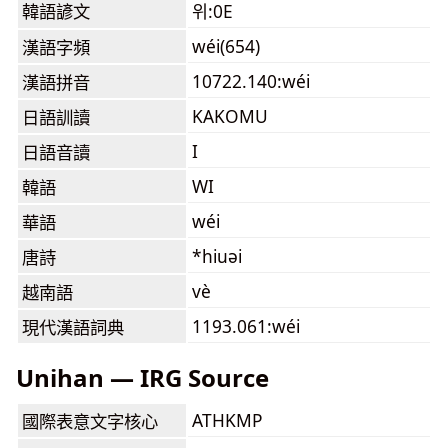
韓語諺文
위:0E
wéi(654)
漢語字頻
10722.140:wéi
漢語拼音
KAKOMU
日語訓讀
I
日語音讀
WI
韓語
wéi
華語
*hiuəi
唐詩
vè
越南語
1193.061:wéi
現代漢語詞典
Unihan — IRG Source
ATHKMP
國際表意文字核心