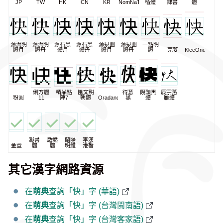
JP
TW
HK
CN
KR
NomNaTong
楷體
隸書
體
源流明
源流明
源石黑
源石黑
源泉圓
源泉圓
一點明
體月
體丹
體月
體丹
體月
體丹
體
芫荽
KleeOne
俐方體
精品點
匯文明
得意
饅頭黑
辰宇落
粉圓
11
陣7
朝體
Oradano
黑
體
雁體
凝書
激燃
蘭陽
李漢
金萱
體
體
明體
港楷
其它漢字網路資源
在
萌典
查詢「快」字 (華語)
在
萌典
查詢「快」字 (台灣閩南語)
在
萌典
查詢「快」字 (台灣客家語)