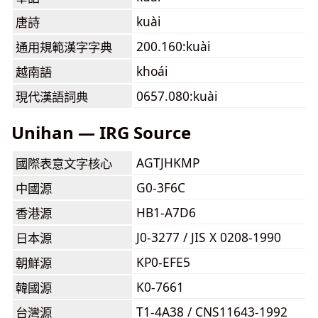
kuài
唐詩
200.160:kuài
通用規範漢字字典
khoái
越南語
0657.080:kuài
現代漢語詞典
Unihan — IRG Source
AGTJHKMP
國際表意文字核心
G0-3F6C
中國源
HB1-A7D6
香港源
J0-3277 / JIS X 0208-1990
日本源
KP0-EFE5
朝鮮源
K0-7661
韓國源
T1-4A38 / CNS11643-1992
台灣源