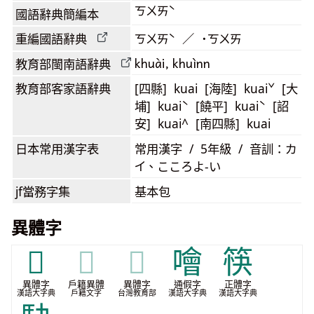
ㄎㄨㄞˋ
國語辭典簡編本
重編國語辭典
ㄎㄨㄞˋ ／ ˙ㄎㄨㄞ
khuài, khuìnn
教育部閩南語
辭典
教育部客家語
辭典
[四縣] kuai [海陸] kuaiˇ [大
埔] kuaiˋ [饒平] kuaiˋ [詔
安] kuai^ [南四縣] kuai
日本常用漢字表
常用漢字 / 5年級 / 音訓：カ
イ、こころよ-い
jf當務字集
基本包
異體字
𢘦
𢘦
𢘦
噲
筷
異體字
戶籍異體
異體字
通假字
正體字
漢語大字典
戶籍文字
台灣教育部
漢語大字典
漢語大字典