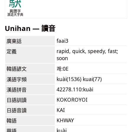
駃
異體字
漢語大字典
Unihan — 讀音
faai3
廣東話
rapid, quick, speedy, fast;
定義
soon
韓語諺文
쾌:0E
kuài(1536) kuai(77)
漢語字頻
42278.110:kuài
漢語拼音
KOKOROYOI
日語訓讀
KAI
日語音讀
KHWAY
韓語
kuài
華語