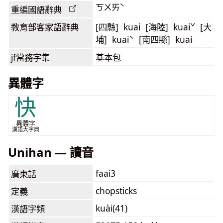
ㄎㄨㄞˋ
重編國語辭典
教育部客家語
辭典
[四縣] kuai [海陸] kuaiˇ [大
埔] kuaiˋ [南四縣] kuai
jf當務字集
基本包
異體字
快
異體字
漢語大字典
Unihan — 讀音
faai3
廣東話
chopsticks
定義
kuài(41)
漢語字頻