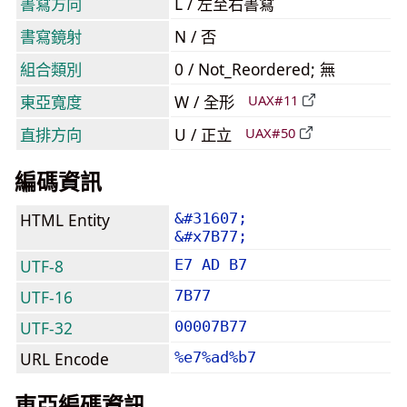
書寫方向
L / 左至右書寫
書寫鏡射
N / 否
組合類別
0 / Not_Reordered; 無
東亞寬度
W / 全形
UAX#11
直排方向
U / 正立
UAX#50
編碼資訊
HTML Entity
&#31607;
&#x7B77;
UTF-8
E7 AD B7
UTF-16
7B77
UTF-32
00007B77
URL Encode
%e7%ad%b7
東亞編碼資訊