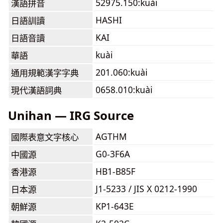
52975.150:kuài
漢語拼音
HASHI
日語訓讀
KAI
日語音讀
kuài
華語
201.060:kuài
通用規範漢字字典
0658.010:kuài
現代漢語詞典
Unihan — IRG Source
AGTHM
國際表意文字核心
G0-3F6A
中國源
HB1-B85F
香港源
J1-5233 / JIS X 0212-1990
日本源
KP1-643E
朝鮮源