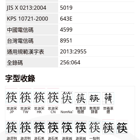
JIS X 0213:2004
5019
KPS 10721-2000
643E
4599
中國電信碼
8951
台灣電信碼
2013:2955
通用規範漢字表
256:064
全錄碼
字型收錄
思源宋
思源宋
思源宋
思源宋
教育部
教育部
崇羲篆
JP
TW
HK
CN
NomNaTong
楷體
隸書
體
源流明
源流明
源石黑
源石黑
源泉圓
源泉圓
一點明