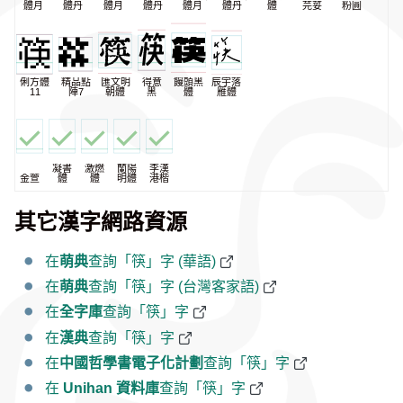
體月
體丹
體月
體丹
體月
體丹
體
芫荽
粉圓
俐方體
精品點
匯文明
得意
饅頭黑
辰宇落
11
陣7
朝體
黑
體
雁體
凝書
激燃
蘭陽
李漢
金萱
體
體
明體
港楷
其它漢字網路資源
在
萌典
查詢「筷」字 (華語)
在
萌典
查詢「筷」字 (台灣客家語)
在
全字庫
查詢「筷」字
在
漢典
查詢「筷」字
在
中國哲學書電子化計劃
查詢「筷」字
在
Unihan 資料庫
查詢「筷」字