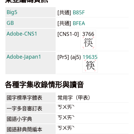
Big5
[共通]
B85F
GB
[共通]
BFEA
Adobe-CNS1
[CNS1-0]
3766
Adobe-Japan1
[Pr5] (aj5)
19635
各種字集收錄情形與讀音
國字標準字體表
常用字（甲表）
ㄎㄨㄞˋ
一字多音審訂表
ㄎㄨㄞˋ
國語小字典
ㄎㄨㄞˋ
國語辭典簡編本