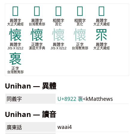
𥄳
𧞷
𬽕
𮫟
𰁞
異體字
異體字
相關字
相關字
異體字
大正大藏經
台灣教育部
其它
其它
大正大藏經
懐
懷
懷
懷
眔
異體字
正體字
異體字
正字
異體字
JIS X 0212
漢語大字典
JIS X 0212
台灣教育部
大正大藏經
褢
正字
台灣教育部
Unihan — 異體
同義字
U+8922 褢
<kMatthews
Unihan — 讀音
waai4
廣東話