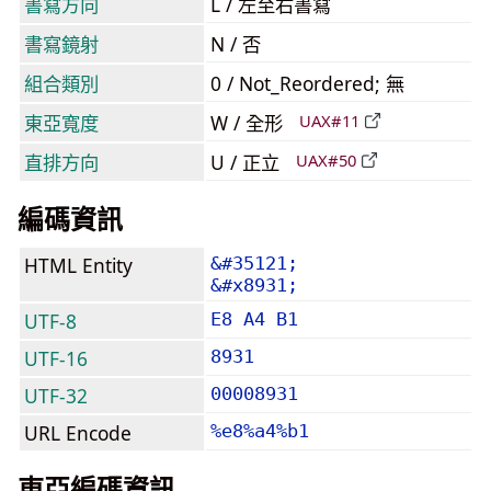
書寫方向
L / 左至右書寫
書寫鏡射
N / 否
組合類別
0 / Not_Reordered; 無
東亞寬度
W / 全形
UAX#11
直排方向
U / 正立
UAX#50
編碼資訊
HTML Entity
&#35121;
&#x8931;
UTF-8
E8 A4 B1
UTF-16
8931
UTF-32
00008931
URL Encode
%e8%a4%b1
東亞編碼資訊