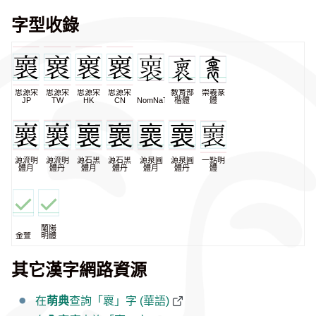
字型收錄
思源宋
思源宋
思源宋
思源宋
教育部
崇羲篆
JP
TW
HK
CN
NomNaTong
楷體
體
源流明
源流明
源石黑
源石黑
源泉圓
源泉圓
一點明
體月
體丹
體月
體丹
體月
體丹
體
蘭陽
金萱
明體
其它漢字網路資源
在
萌典
查詢「褱」字 (華語)