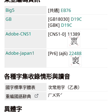
Big5
[共通]
EB76
GB
[GB18030]
D19C
[GBK]
D19C
Adobe-CNS1
[CNS1-0]
11389
Adobe-Japan1
[Pr6] (aj6)
22488
各種字集收錄情形與讀音
國字標準字體表
次常用字（乙表）
ㄏㄨㄞˊ
重編國語辭典
異體字