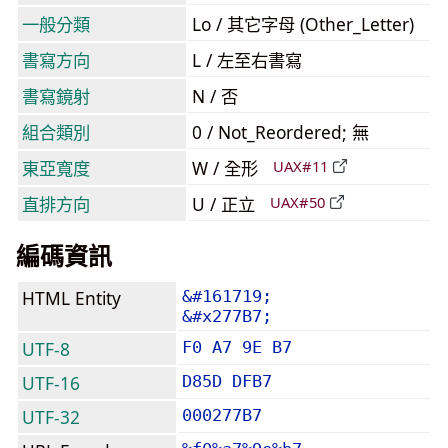
一般分類
Lo / 其它字母 (Other_Letter)
書寫方向
L / 左至右書寫
書寫鏡射
N / 否
組合類別
0 / Not_Reordered; 無
東亞寬度
W / 全形
UAX#11
直排方向
U / 正立
UAX#50
編碼資訊
HTML Entity
&#161719;
&#x277B7;
UTF-8
F0 A7 9E B7
UTF-16
D85D DFB7
UTF-32
000277B7