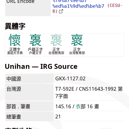
URL Encode
%f0%a7%9e%b7
(CESU-
%ed%a1%9d%ed%be%b7
8)
異體字
懷
褢
褢
褱
正體字
戶籍正字
正字
正字
漢語大字典
戶籍文字
台灣教育部
台灣教育部
Unihan — IRG Source
GKX-1127.02
中國源
台灣源
T7-592E / CNS11643-1992 第
7字面
部首 . 筆畫
145.16 /
⾐
部 16 畫
21
總筆畫