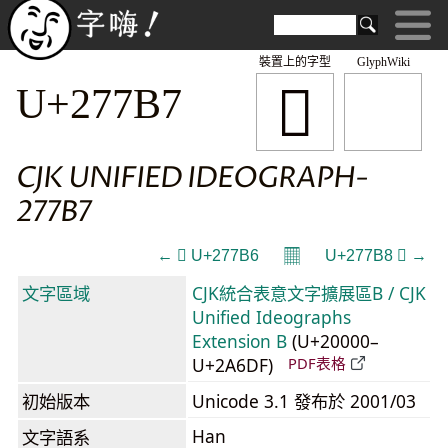
裝置上的字型
GlyphWiki
𧞷
U+277B7
CJK UNIFIED IDEOGRAPH-
277B7
𝄜
← 𧞶 U+277B6
U+277B8 𧞸 →
文字區域
CJK統合表意文字擴展區B / CJK
Unified Ideographs
Extension B
(U+20000–
U+2A6DF)
PDF表格
初始版本
Unicode 3.1 發布於 2001/03
Han
文字語系