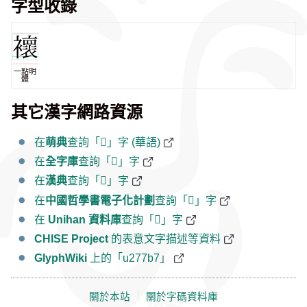
字型收錄
一點明
體
其它漢字網路資源
在
萌典
查詢「𧞷」字 (華語)
在
全字庫
查詢「𧞷」字
在
漢典
查詢「𧞷」字
在
中國哲學書電子化計劃
查詢「𧞷」字
在
Unihan 資料庫
查詢「𧞷」字
CHISE Project
的表意文字描述等資料
GlyphWiki
上的「u277b7」
關於本站
｜
關於字碼資料庫