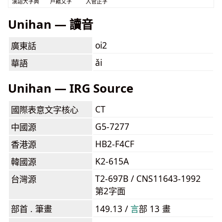
漢語大字典
戶籍文字
入管正字
Unihan — 讀音
oi2
廣東話
ǎi
華語
Unihan — IRG Source
CT
國際表意文字核心
G5-7277
中國源
HB2-F4CF
香港源
K2-615A
韓國源
T2-697B / CNS11643-1992
台灣源
第2字面
部首 . 筆畫
149.13 /
⾔
部 13 畫