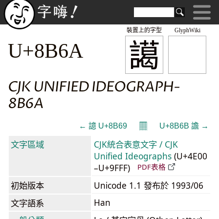
裝置上的字型
GlyphWiki
譪
U+8B6A
CJK UNIFIED IDEOGRAPH-
8B6A
𝄜
← 譩 U+8B69
U+8B6B 譫 →
文字區域
CJK統合表意文字 / CJK
Unified Ideographs
(U+4E00
–U+9FFF)
PDF表格
初始版本
Unicode 1.1 發布於 1993/06
Han
文字語系