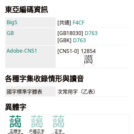
東亞編碼資訊
Big5
[共通]
F4CF
GB
[GB18030]
D763
[GBK]
D763
Adobe-CNS1
[CNS1-0]
12854
各種字集收錄情形與讀音
國字標準字體表
次常用字（乙表）
異體字
藹
藹
藹
正體字
戶籍正字
正字