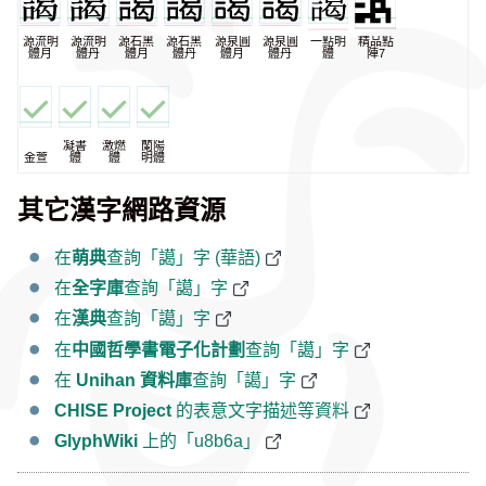
源流明
源流明
源石黑
源石黑
源泉圓
源泉圓
一點明
精品點
體月
體丹
體月
體丹
體月
體丹
體
陣7
凝書
激燃
蘭陽
金萱
體
體
明體
其它漢字網路資源
在
萌典
查詢「譪」字 (華語)
在
全字庫
查詢「譪」字
在
漢典
查詢「譪」字
在
中國哲學書電子化計劃
查詢「譪」字
在
Unihan 資料庫
查詢「譪」字
CHISE Project
的表意文字描述等資料
GlyphWiki
上的「u8b6a」