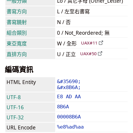
一般分類
Lo / 其它字母 (Other_Letter)
書寫方向
L / 左至右書寫
書寫鏡射
N / 否
組合類別
0 / Not_Reordered; 無
東亞寬度
W / 全形
UAX#11
直排方向
U / 正立
UAX#50
編碼資訊
HTML Entity
&#35690;
&#x8B6A;
UTF-8
E8 AD AA
UTF-16
8B6A
UTF-32
00008B6A
URL Encode
%e8%ad%aa