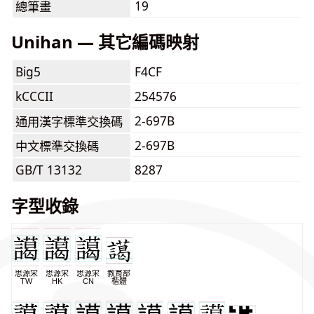
19
總筆畫
Unihan — 其它編碼映射
Big5
F4CF
kCCCII
254576
2-697B
通用漢字標準交換碼
2-697B
中文標準交換碼
GB/T 13132
8287
字型收錄
思源宋
思源宋
思源宋
教育部
TW
HK
CN
楷體