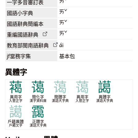
ㄞˇ
一字多音審訂表
ㄞˇ
國語小字典
ㄞˇ
國語辭典簡編本
ㄞˇ
重編國語辭典
ái
教育部閩南語
辭典
jf當務字集
基本包
異體字
䕣
蔼
蔼
蔼
譪
異用字
簡化字
簡體字
異用字
異體字
入管正字
漢字資料庫
漢語大字典
入管正字
漢語大字典
譪
靄
戶籍異體
正體字
戶籍文字
漢語大字典