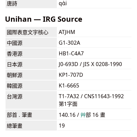
qɑ̀i
唐詩
Unihan — IRG Source
ATJHM
國際表意文字核心
G1-302A
中國源
HB1-C4A7
香港源
J0-693D / JIS X 0208-1990
日本源
KP1-707D
朝鮮源
K1-6665
韓國源
T1-7A32 / CNS11643-1992
台灣源
第1字面
部首 . 筆畫
140.16 /
⾋
部 16 畫
19
總筆畫