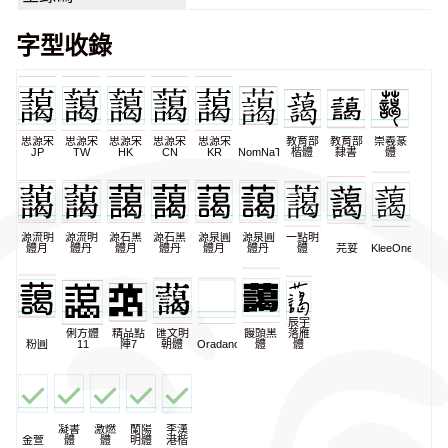
字型收錄
思源宋
思源宋
思源宋
思源宋
思源宋
教育部
教育部
崇羲篆
JP
TW
HK
CN
KR
NomNaTong
楷體
隸書
體
源流明
源流明
源石黑
源石黑
源泉圓
源泉圓
一點明
體月
體丹
體月
體丹
體月
體丹
體
芫荽
KleeOne
辰宇
俐方體
精品點
匯文明
饅頭黑
落雁
粉圓
11
陣7
朝體
Oradano
體
體
凝書
激燃
蘭陽
李漢
金萱
體
體
明體
港楷