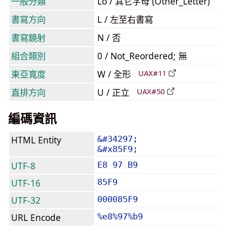
一般分類
Lo / 其它字母 (Other_Letter)
書寫方向
L / 左至右書寫
書寫鏡射
N / 否
組合類別
0 / Not_Reordered; 無
東亞寬度
W / 全形
UAX#11
直排方向
U / 正立
UAX#50
編碼資訊
HTML Entity
&#34297;
&#x85F9;
UTF-8
E8 97 B9
UTF-16
85F9
UTF-32
000085F9
URL Encode
%e8%97%b9