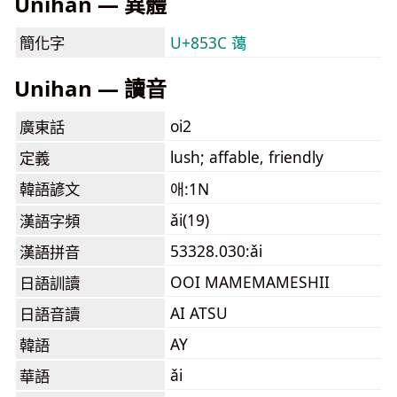
Unihan — 異體
簡化字
U+853C 蔼
Unihan — 讀音
oi2
廣東話
lush; affable, friendly
定義
韓語諺文
애:1N
ǎi(19)
漢語字頻
53328.030:ǎi
漢語拼音
OOI MAMEMAMESHII
日語訓讀
AI ATSU
日語音讀
AY
韓語
ǎi
華語