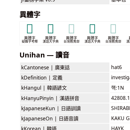
異體字
𥢹
𥽶
𥽶
𩅓
𩅓
異體字
異體字
異體字
異體字
異體字
疑難字考釋
漢語大字典
台灣教育部
漢語大字典
台灣教育部
漢
Unihan — 讀音
hat6
kCantonese |
廣東話
investi
kDefinition |
定義
kHangul |
韓語諺文
핵:1N
42808.1
kHanyuPinyin |
漢語拼音
SHIRAB
kJapaneseKun |
日語訓讀
KAKU G
kJapaneseOn |
日語音讀
HAYK
kKorean |
韓語