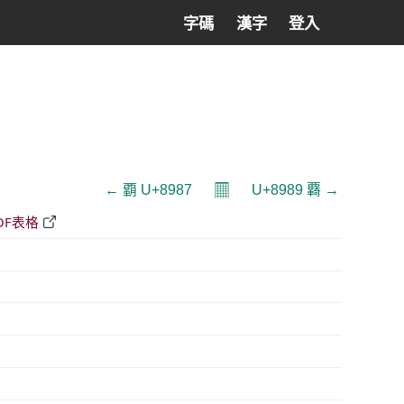
字碼
漢字
登入
𝄜
← 覇 U+8987
U+8989 覉 →
DF表格