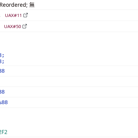
_Reordered; 無
形
UAX#11
立
UAX#50
8;
8;
88
88
%88
2F2