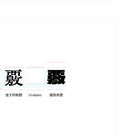
7
匯文明朝體
Oradano
饅頭黑體