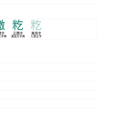
礉
籺
籺
體字
正體字
異用字
大字典
漢語大字典
入管正字