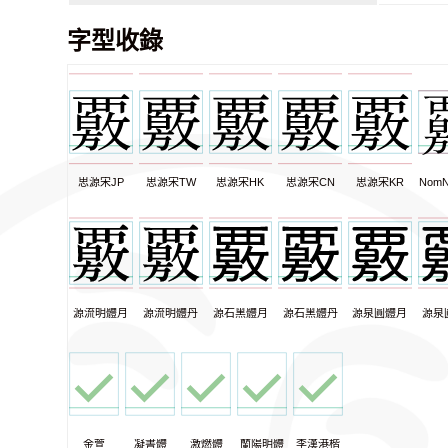
字型收錄
思源宋JP
思源宋TW
思源宋HK
思源宋CN
思源宋KR
NomN
源流明體月
源流明體丹
源石黑體月
源石黑體丹
源泉圓體月
源泉
金萱
凝書體
激燃體
蘭陽明體
李漢港楷