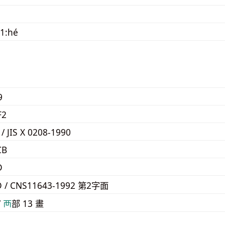
1:hé
9
F2
 / JIS X 0208-1990
CB
D
D / CNS11643-1992 第2字面
/
⾑
部 13 畫