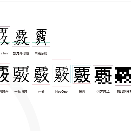
aTong
教育部楷體
崇羲篆體
圓體丹
一點明體
芫荽
KleeOne
粉圓
俐方體11
精品點陣