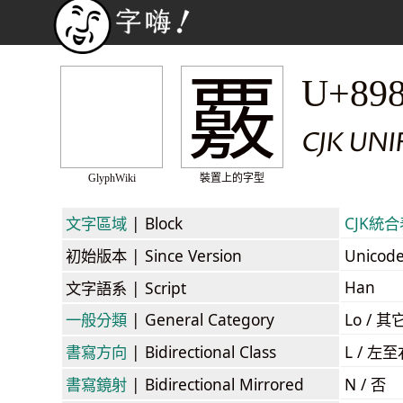
覈
U+89
CJK UN
GlyphWiki
裝置上的字型
文字區域
| Block
CJK統合表
初始版本
| Since Version
Unicod
Han
文字語系
| Script
一般分類
| General Category
Lo / 其它
書寫方向
| Bidirectional Class
L / 左
書寫鏡射
| Bidirectional Mirrored
N / 否