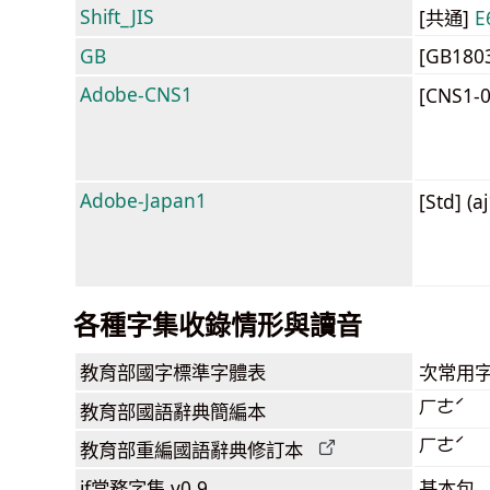
Shift_JIS
[共通]
E
GB
[GB180
Adobe-CNS1
[CNS1-
Adobe-Japan1
[Std] (a
各種字集收錄情形與讀音
教育部
國字標準字體表
次常用
ㄏㄜˊ
教育部
國語辭典簡編本
ㄏㄜˊ
教育部
重編國語辭典
修訂本
jf當務字集
v0.9
基本包