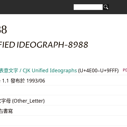
88
IFIED IDEOGRAPH-8988
意文字 / CJK Unified Ideographs
(U+4E00–U+9FFF)
P
e 1.1 發布於 1993/06
字母 (Other_Letter)
至右書寫