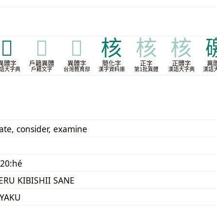
𩅢
𩅢
𩅢
核
核
核
異體字
戶籍異體
異體字
簡化字
正字
正體字
異
語大字典
戶籍文字
台灣教育部
漢字資料庫
第1批異體
漢語大字典
漢語
gate, consider, examine
20:hé
ERU KIBISHII SANE
YAKU