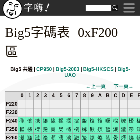
Big5字碼表 0xF200
區
Big5 共通 |
CP950
|
Big5-2003
|
Big5-HKSCS
|
Big5-
UAO
←上一頁
下一頁→
0
1
2
3
4
5
6
7
8
9
A
B
C
D
E
F220
F230
F240
徿
懻
攇
攐
攍
攉
攌
攎
斄
旞
旝
曞
櫧
櫠
櫌
F250
櫙
櫋
櫟
櫜
櫐
櫫
櫏
櫍
櫞
歠
殰
氌
瀙
瀧
瀠
F260
瀫
瀡
瀢
瀣
瀩
瀗
瀤
瀜
瀪
爌
爊
爇
爂
爅
犥