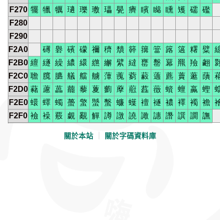
F270
犤
犣
犡
瓋
瓅
璷
瓃
甖
癠
矉
矊
矄
矱
礝
礛
F280
F290
F2A0
礡
礜
礗
礞
禰
穧
穨
簳
簼
簹
簬
簻
糬
糪
F2B0
繵
繸
繰
繷
繯
繺
繲
繴
繨
罋
罊
羃
羆
羷
翽
F2C0
聸
臗
臕
艤
艡
艣
藫
藱
藭
藙
藡
藨
藚
藗
藬
F2D0
藸
藘
藟
藣
藜
藑
藰
藦
藯
藞
藢
蠀
蟺
蠃
蟶
F2E0
蠉
蠌
蠋
蠆
蟼
蠈
蟿
蠊
蠂
襢
襚
襛
襗
襡
襜
F2F0
襝
襙
覈
覷
覶
觶
譐
譈
譊
譀
譓
譖
譔
譋
譕
關於本站
｜
關於字碼資料庫