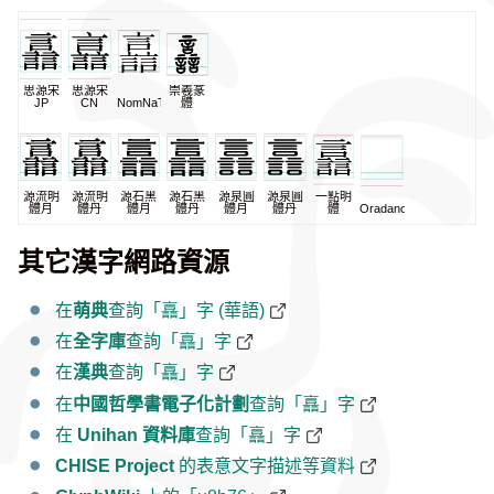
思源宋
思源宋
崇羲篆
JP
CN
NomNaTong
體
源流明
源流明
源石黑
源石黑
源泉圓
源泉圓
一點明
體月
體丹
體月
體丹
體月
體丹
體
Oradano
其它漢字網路資源
在
萌典
查詢「譶」字 (華語)
在
全字庫
查詢「譶」字
在
漢典
查詢「譶」字
在
中國哲學書電子化計劃
查詢「譶」字
在
Unihan 資料庫
查詢「譶」字
CHISE Project
的表意文字描述等資料