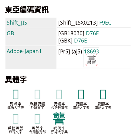
東亞編碼資訊
Shift_JIS
[Shift_JISX0213]
F9EC
GB
[GB18030]
D76E
[GBK]
D76E
Adobe-Japan1
[Pr5] (aj5)
18693
異體字
𧭛
𧭛
𧭛
𧮦
𨑂
異體字
戶籍異體
異體字
異體字
異體字
漢語大字典
戶籍文字
台灣教育部
漢語大字典
漢語大字典
𨑂
𨑂
讋
戶籍異體
異體字
通假字
戶籍文字
台灣教育部
漢語大字典