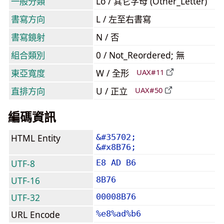
一般分類
Lo / 其它字母 (Other_Letter)
書寫方向
L / 左至右書寫
書寫鏡射
N / 否
組合類別
0 / Not_Reordered; 無
東亞寬度
W / 全形
UAX#11
直排方向
U / 正立
UAX#50
編碼資訊
HTML Entity
&#35702;
&#x8B76;
UTF-8
E8 AD B6
UTF-16
8B76
UTF-32
00008B76
URL Encode
%e8%ad%b6