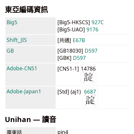
東亞編碼資訊
Big5
[Big5-HKSCS]
927C
[Big5-UAO]
9176
Shift_JIS
[共通]
E67B
GB
[GB18030]
D597
[GBK]
D597
Adobe-CNS1
[CNS1-1]
14786
Adobe-Japan1
[Std] (aj1)
6687
Unihan — 讀音
pin4
廣東話