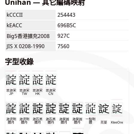
Unihan — 其它編碼映射
kCCCII
254443
kEACC
696B5C
927C
Big5香港擴充2008
JIS X 0208-1990
7560
字型收錄
思源宋
思源宋
思源宋
思源宋
JP
TW
HK
CN
源流明
源流明
源石黑
源石黑
源泉圓
源泉圓
一點明
體月
體丹
體月
體丹
體月
體丹
體
芫荽
KleeOne