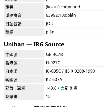
(kokuji) command
定義
63992.100:pián
漢語拼音
JOU
日語音讀
pián
華語
Unihan — IRG Source
GE-4C7B
中國源
H-927C
香港源
J0-6B5C / JIS X 0208-1990
日本源
K2-607A
韓國源
部首 . 筆畫
149.8 /
⾔
部 8 畫
15
總筆畫