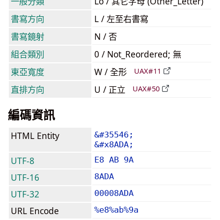
一般分類
Lo / 其它字母 (Other_Letter)
書寫方向
L / 左至右書寫
書寫鏡射
N / 否
組合類別
0 / Not_Reordered; 無
東亞寬度
W / 全形
UAX#11
直排方向
U / 正立
UAX#50
編碼資訊
HTML Entity
&#35546;
&#x8ADA;
UTF-8
E8 AB 9A
UTF-16
8ADA
UTF-32
00008ADA
URL Encode
%e8%ab%9a