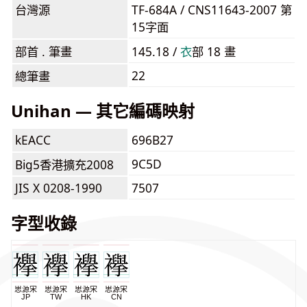
台灣源
TF-684A / CNS11643-2007 第
15字面
部首 . 筆畫
145.18 /
⾐
部 18 畫
22
總筆畫
Unihan — 其它編碼映射
kEACC
696B27
9C5D
Big5香港擴充2008
JIS X 0208-1990
7507
字型收錄
思源宋
思源宋
思源宋
思源宋
JP
TW
HK
CN