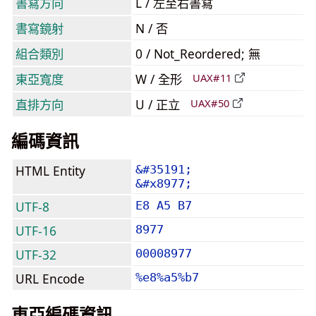
書寫方向
L / 左至右書寫
書寫鏡射
N / 否
組合類別
0 / Not_Reordered; 無
東亞寬度
W / 全形
UAX#11
直排方向
U / 正立
UAX#50
編碼資訊
HTML Entity
&#35191;
&#x8977;
UTF-8
E8 A5 B7
UTF-16
8977
UTF-32
00008977
URL Encode
%e8%a5%b7
東亞編碼資訊