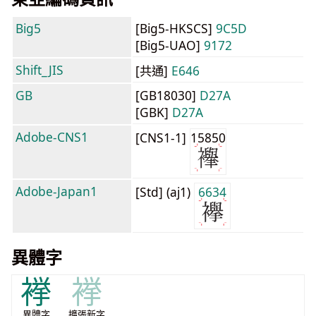
Big5
[Big5-HKSCS]
9C5D
[Big5-UAO]
9172
Shift_JIS
[共通]
E646
GB
[GB18030]
D27A
[GBK]
D27A
Adobe-CNS1
[CNS1-1]
15850
Adobe-Japan1
[Std] (aj1)
6634
異體字
𧜎
𧜎
異體字
擴張新字