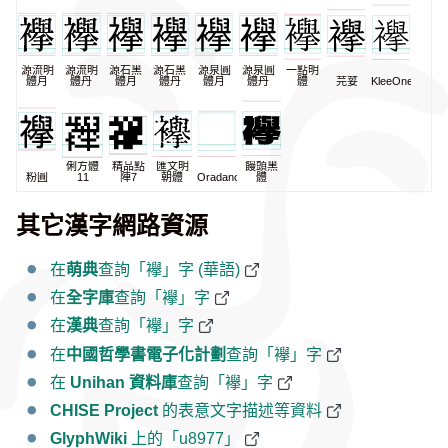
源流明
源流明
源石黑
源石黑
源泉圓
源泉圓
一點明
體月
體丹
體月
體丹
體月
體丹
體
芫荽
KleeOne
俐方體
精品點
匯文明
饅頭黑
粉圓
11
陣7
朝體
Oradano
體
其它漢字網路資源
在
萌典
查詢「襷」字 (華語)
在
全字庫
查詢「襷」字
在
漢典
查詢「襷」字
在
中國哲學書電子化計劃
查詢「襷」字
在
Unihan 資料庫
查詢「襷」字
CHISE Project
的表意文字描述等資料
GlyphWiki
上的「u8977」