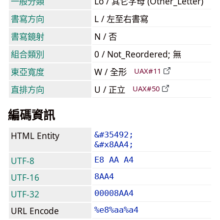
一般分類
Lo / 其它字母 (Other_Letter)
書寫方向
L / 左至右書寫
書寫鏡射
N / 否
組合類別
0 / Not_Reordered; 無
東亞寬度
W / 全形
UAX#11
直排方向
U / 正立
UAX#50
編碼資訊
HTML Entity
&#35492;
&#x8AA4;
UTF-8
E8 AA A4
UTF-16
8AA4
UTF-32
00008AA4
URL Encode
%e8%aa%a4