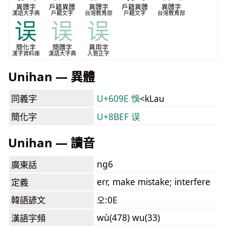
異體字
戶籍異體
異體字
戶籍異體
異體字
漢語大字典
戶籍文字
台灣教育部
戶籍文字
台灣教育部
误
误
误
簡化字
簡體字
異用字
漢字資料庫
漢語大字典
入管正字
Unihan — 異體
同義字
U+609E 悞
<kLau
簡化字
U+8BEF 误
Unihan — 讀音
ng6
廣東話
err, make mistake; interfere
定義
韓語諺文
오:0E
wù(478) wu(33)
漢語字頻