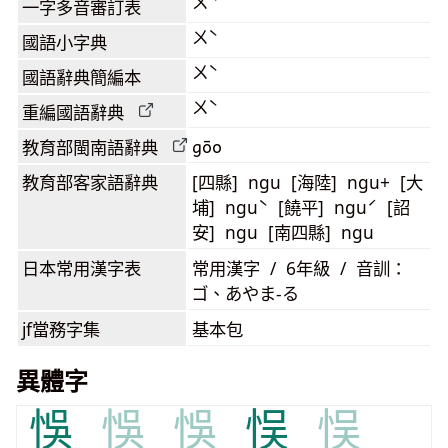
ㄨˋ
一字多音審訂表
ㄨˋ
國語小字典
ㄨˋ
國語辭典簡編本
ㄨˋ
重編國語辭典
gōo
教育部閩南語
辭典
教育部客家語
辭典
[四縣] ngu [海陸] ngu+ [大
埔] nguˋ [饒平] nguˊ [詔
安] ngu [南四縣] ngu
日本常用漢字表
常用漢字 / 6年級 / 音訓：
ゴ、あやま-る
jf當務字集
基本包
異體字
悞
悞
悞
悮
悮