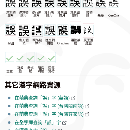
源流明
源流明
源石黑
源石黑
源泉圓
源泉圓
一點明
體月
體丹
體月
體丹
體月
體丹
體
芫荽
KleeOne
俐方體
精品點
匯文明
饅頭黑
辰宇落
粉圓
11
陣7
朝體
Oradano
體
雁體
凝書
激燃
蘭陽
李漢
金萱
體
體
明體
港楷
其它漢字網路資源
在
萌典
查詢「誤」字 (華語)
在
萌典
查詢「誤」字 (台灣閩南語)
在
萌典
查詢「誤」字 (台灣客家語)
在
全字庫
查詢「誤」字