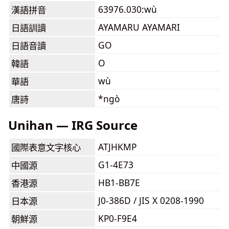
63976.030:wù
漢語拼音
AYAMARU AYAMARI
日語訓讀
GO
日語音讀
O
韓語
wù
華語
*ngò
唐詩
Unihan — IRG Source
ATJHKMP
國際表意文字核心
G1-4E73
中國源
HB1-BB7E
香港源
J0-386D / JIS X 0208-1990
日本源
KP0-F9E4
朝鮮源