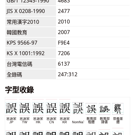
GB/T 12345-1990
4683
JIS X 0208-1990
2477
2010
常用漢字2010
2007
韓國教育
KPS 9566-97
F9E4
KS X 1001:1992
7206
6137
台灣電信碼
247:312
全錄碼
字型收錄
思源宋
思源宋
思源宋
思源宋
思源宋
教育部
教育部
崇羲篆
JP
TW
HK
CN
KR
NomNaTong
楷體
隸書
體