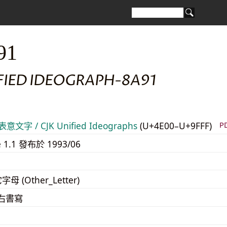
91
IFIED IDEOGRAPH-8A91
意文字 / CJK Unified Ideographs
(U+4E00–U+9FFF)
P
e 1.1 發布於 1993/06
字母 (Other_Letter)
至右書寫