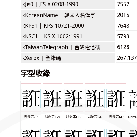
kJis0 |
JIS X 0208-1990
7552
2015
kKoreanName |
韓國人名漢字
kKPS1 |
KPS 10721-2000
7648
kKSC1 |
KS X 1002:1991
5793
6128
kTaiwanTelegraph |
台灣電信碼
267:137
kXerox |
全錄碼
字型收錄
思源宋JP
思源宋TW
思源宋HK
思源宋CN
思源宋KR
NomN