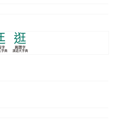
迋
逛
假字
異體字
大字典
漢語大字典