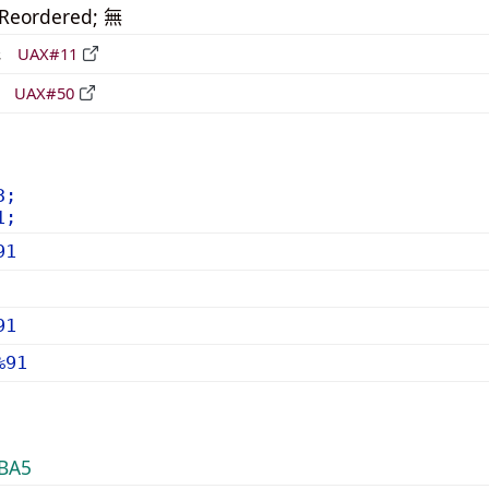
_Reordered; 無
形
UAX#11
立
UAX#50
3;
1;
91
91
%91
BA5