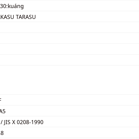
130:kuáng
KASU TARASU
F
A5
 / JIS X 0208-1990
48