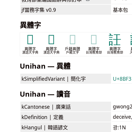
jf當務字集
v0.9
基本包
異體字
𧥶
𧪴
𧪴
𧪴
䚾
異體字
異體字
戶籍異體
異體字
異體字
漢語大字典
漢語大字典
戶籍文字
台灣教育部
台灣教育部
Unihan — 異體
kSimplifiedVariant |
簡化字
U+8BF3
Unihan — 讀音
gwong
kCantonese |
廣東話
deceive,
kDefinition |
定義
kHangul |
韓語諺文
광:1N