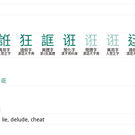
䛘
狂
誆
诳
诳
诳
異用字
通假字
異體字
簡化字
簡體字
異用字
通
入管正字
漢語大字典
第1批異體
漢字資料庫
漢語大字典
入管正字
漢語
 诳
2
 lie, delude, cheat