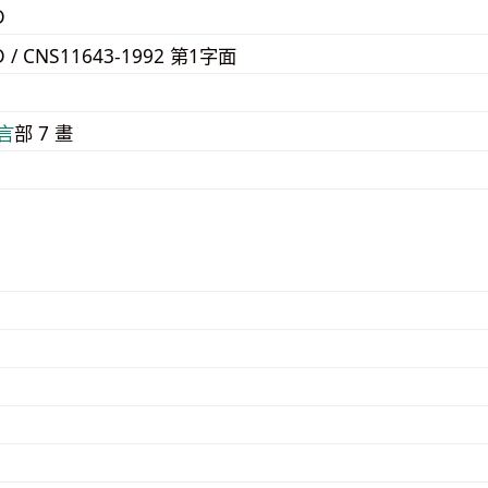
D
D / CNS11643-1992 第1字面
5
⾔
部 7 畫