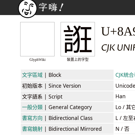
誑
U+8A
CJK UN
GlyphWiki
裝置上的字型
文字區域
| Block
CJK統合表
初始版本
| Since Version
Unicod
Han
文字語系
| Script
一般分類
| General Category
Lo / 其它
書寫方向
| Bidirectional Class
L / 左
書寫鏡射
| Bidirectional Mirrored
N / 否