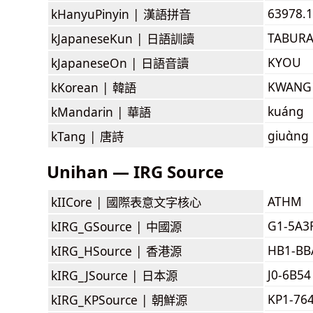
63978.
kHanyuPinyin |
漢語拼音
TABURA
kJapaneseKun |
日語訓讀
KYOU
kJapaneseOn |
日語音讀
KWANG
kKorean |
韓語
kuáng
kMandarin |
華語
giuɑ̀ng
kTang |
唐詩
Unihan — IRG Source
ATHM
kIICore |
國際表意文字核心
G1-5A3
kIRG_GSource |
中國源
HB1-BB
kIRG_HSource |
香港源
J0-6B54
kIRG_JSource |
日本源
KP1-76
kIRG_KPSource |
朝鮮源