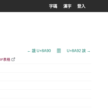
字碼
漢字
登入
𝄜
← 誐 U+8A90
U+8A92 誒 →
DF表格