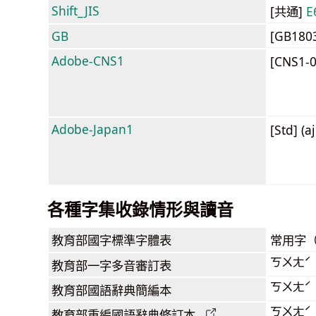
Shift_JIS
[共通]
E
GB
[GB180
Adobe-CNS1
[CNS1-
Adobe-Japan1
[Std] (a
各種字集收錄情形與讀音
教育部
國字標準字體表
常用字
ㄎㄨㄤˊ
教育部
一字多音審訂表
ㄎㄨㄤˊ
教育部
國語辭典簡編本
ㄎㄨㄤˊ
教育部
重編國語辭典
修訂本