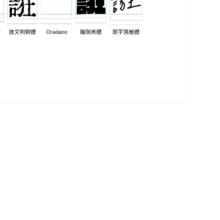
7
匯文明朝體
Oradano
饅頭黑體
辰宇落雁體