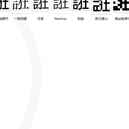
圓體丹
一點明體
芫荽
KleeOne
粉圓
俐方體11
精品點陣