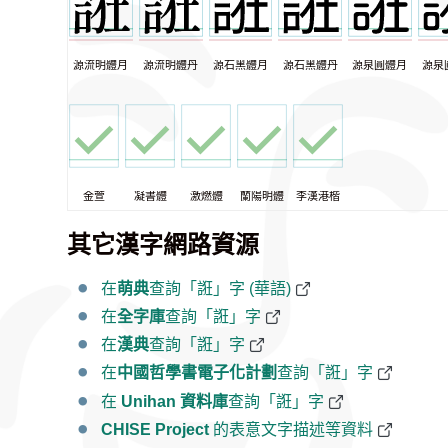
源流明體月
源流明體丹
源石黑體月
源石黑體丹
源泉圓體月
源泉
金萱
凝書體
激燃體
蘭陽明體
李漢港楷
其它漢字網路資源
在
萌典
查詢「誑」字 (華語)
在
全字庫
查詢「誑」字
在
漢典
查詢「誑」字
在
中國哲學書電子化計劃
查詢「誑」字
在
Unihan 資料庫
查詢「誑」字
CHISE Project
的表意文字描述等資料