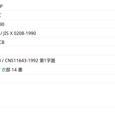
P
C
B0
 / JIS X 0208-1990
CB
1
B / CNS11643-1992 第1字面
/
⾐
部 14 畫