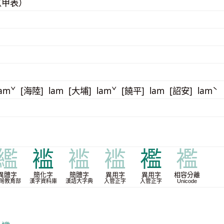
（甲表）
amˇ [海陸] lam [大埔] lamˇ [饒平] lam [詔安] lamˋ
繿
褴
褴
褴
襤
襤
異體字
簡化字
簡體字
異用字
異用字
相容分離
灣教育部
漢字資料庫
漢語大字典
入管正字
入管正字
Unicode