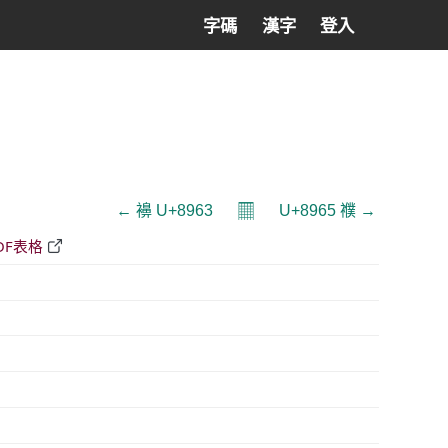
字碼
漢字
登入
𝄜
← 襣 U+8963
U+8965 襥 →
DF表格