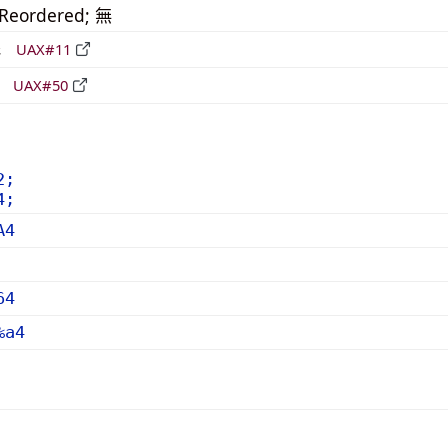
_Reordered; 無
形
UAX#11
立
UAX#50
2;
4;
A4
64
%a4