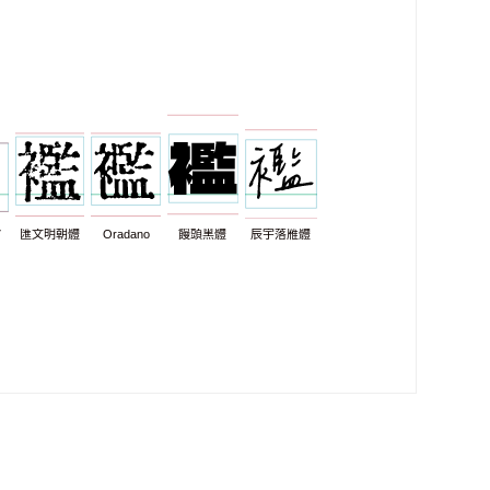
7
匯文明朝體
Oradano
饅頭黑體
辰宇落雁體