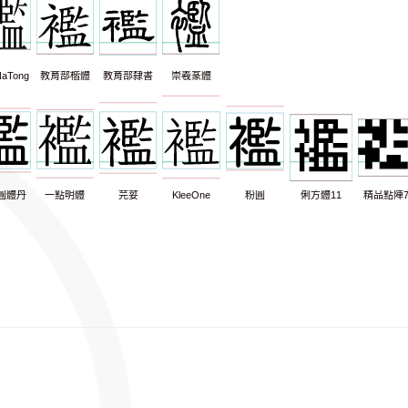
aTong
教育部楷體
教育部隸書
崇羲篆體
圓體丹
一點明體
芫荽
KleeOne
粉圓
俐方體11
精品點陣