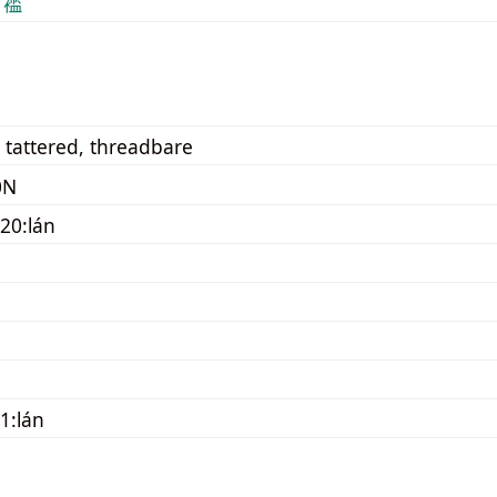
 褴
 tattered, threadbare
0N
20:lán
1:lán