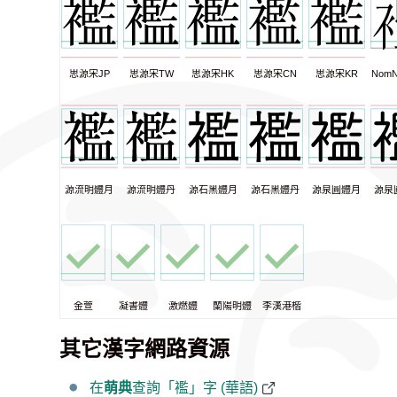
思源宋JP
思源宋TW
思源宋HK
思源宋CN
思源宋KR
NomN
源流明體月
源流明體丹
源石黑體月
源石黑體丹
源泉圓體月
源泉
金萱
凝書體
激燃體
蘭陽明體
李漢港楷
其它漢字網路資源
在
萌典
查詢「襤」字 (華語)