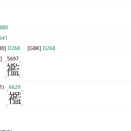
4B0
641
30]
D268
[GBK]
D268
0]
5697
j1)
6629