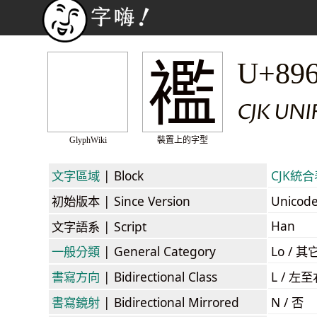
襤
U+89
CJK UN
GlyphWiki
裝置上的字型
文字區域
| Block
CJK統合表
初始版本
| Since Version
Unicod
Han
文字語系
| Script
一般分類
| General Category
Lo / 其它
書寫方向
| Bidirectional Class
L / 左
書寫鏡射
| Bidirectional Mirrored
N / 否