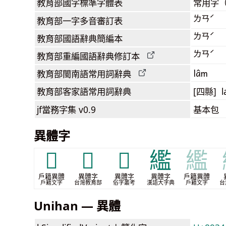
教育部
國字標準字體表
常用字
ㄌㄢˊ
教育部
一字多音審訂表
ㄌㄢˊ
教育部
國語辭典簡編本
ㄌㄢˊ
教育部
重編國語辭典
修訂本
lâm
教育部閩南語
常用詞
辭典
教育部客家語
常用詞
辭典
[四縣] l
jf當務字集
v0.9
基本包
異體字
𢅡
𥜓
𧟋
繿
繿
戶籍異體
異體字
異體字
異體字
戶籍異體
戶籍文字
台灣教育部
俗字叢考
漢語大字典
戶籍文字
台
Unihan — 異體