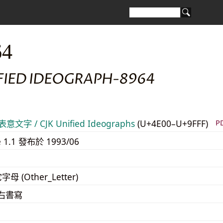
64
IFIED IDEOGRAPH-8964
意文字 / CJK Unified Ideographs
(U+4E00–U+9FFF)
P
e 1.1 發布於 1993/06
字母 (Other_Letter)
至右書寫