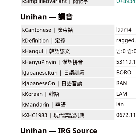
kSimplifiedVariant |
簡化字
U+8934
Unihan — 讀音
laam4
kCantonese |
廣東話
ragged,
kDefinition |
定義
kHangul |
韓語諺文
남:0 람:
53119.1
kHanyuPinyin |
漢語拼音
BORO
kJapaneseKun |
日語訓讀
RAN
kJapaneseOn |
日語音讀
LAM
kKorean |
韓語
lán
kMandarin |
華語
0672.11
kXHC1983 |
現代漢語詞典
Unihan — IRG Source