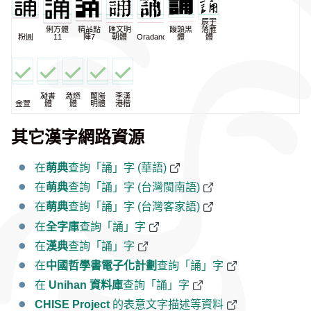
辰宇
俐方體
精品點
匯文明
饅頭黑
落雁
粉圓
11
陣7
朝體
Oradano
體
體
凝書
激燃
蘭陽
李漢
金萱
體
體
明體
港楷
其它漢字網路資源
在
萌典
查詢「誦」字 (華語)
在
萌典
查詢「誦」字 (台灣閩南語)
在
萌典
查詢「誦」字 (台灣客家語)
在
全字庫
查詢「誦」字
在
漢典
查詢「誦」字
在
中國哲學書電子化計劃
查詢「誦」字
在
Unihan 資料庫
查詢「誦」字
CHISE Project
的表意文字描述等資料