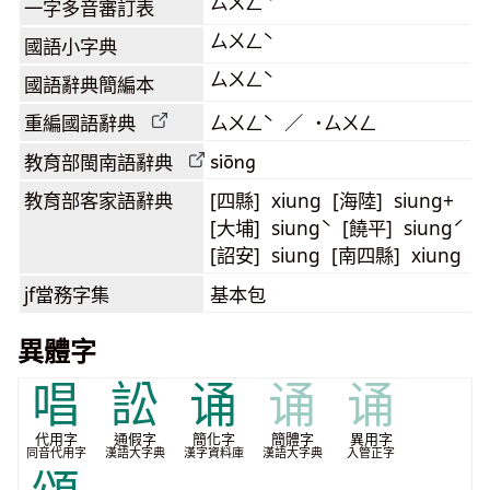
ㄙㄨㄥˋ
一字多音審訂表
ㄙㄨㄥˋ
國語小字典
ㄙㄨㄥˋ
國語辭典簡編本
重編國語辭典
ㄙㄨㄥˋ ／ ˙ㄙㄨㄥ
siōng
教育部閩南語
辭典
教育部客家語
辭典
[四縣] xiung [海陸] siung+
[大埔] siungˋ [饒平] siungˊ
[詔安] siung [南四縣] xiung
jf當務字集
基本包
異體字
唱
訟
诵
诵
诵
代用字
通假字
簡化字
簡體字
異用字
同音代用字
漢語大字典
漢字資料庫
漢語大字典
入管正字