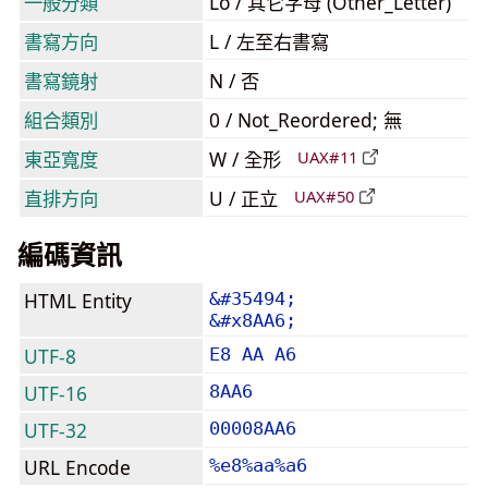
一般分類
Lo / 其它字母 (Other_Letter)
書寫方向
L / 左至右書寫
書寫鏡射
N / 否
組合類別
0 / Not_Reordered; 無
東亞寬度
W / 全形
UAX#11
直排方向
U / 正立
UAX#50
編碼資訊
HTML Entity
&#35494;
&#x8AA6;
UTF-8
E8 AA A6
UTF-16
8AA6
UTF-32
00008AA6
URL Encode
%e8%aa%a6