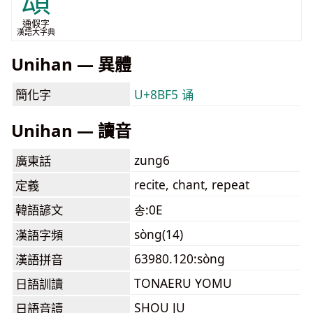
頌
通假字
漢語大字典
Unihan — 異體
簡化字
U+8BF5 诵
Unihan — 讀音
zung6
廣東話
recite, chant, repeat
定義
韓語諺文
송:0E
sòng(14)
漢語字頻
63980.120:sòng
漢語拼音
TONAERU YOMU
日語訓讀
SHOU JU
日語音讀