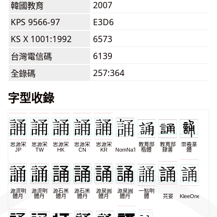
2007
韓國教育
KPS 9566-97
E3D6
KS X 1001:1992
6573
6139
台灣電信碼
257:364
全錄碼
字型收錄
思源宋
思源宋
思源宋
思源宋
思源宋
教育部
教育部
崇羲篆
JP
TW
HK
CN
KR
NomNaTong
楷體
隸書
體
源流明
源流明
源石黑
源石黑
源泉圓
源泉圓
一點明
體月
體丹
體月
體丹
體月
體丹
體
芫荽
KleeOne