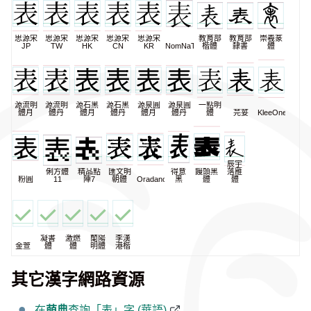
思源宋
思源宋
思源宋
思源宋
思源宋
教育部
教育部
崇羲篆
JP
TW
HK
CN
KR
NomNaTong
楷體
隸書
體
源流明
源流明
源石黑
源石黑
源泉圓
源泉圓
一點明
體月
體丹
體月
體丹
體月
體丹
體
芫荽
KleeOne
辰宇
俐方體
精品點
匯文明
得意
饅頭黑
落雁
粉圓
11
陣7
朝體
Oradano
黑
體
體
凝書
激燃
蘭陽
李漢
金萱
體
體
明體
港楷
其它漢字網路資源
在
萌典
查詢「表」字 (華語)