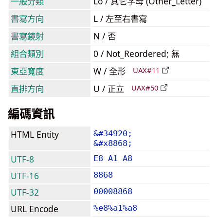
一般分類
Lo / 其它字母 (Other_Letter)
書寫方向
L / 左至右書寫
書寫鏡射
N / 否
組合類別
0 / Not_Reordered; 無
東亞寬度
W / 全形
UAX#11
直排方向
U / 正立
UAX#50
編碼資訊
HTML Entity
&#34920;
&#x8868;
UTF-8
E8 A1 A8
UTF-16
8868
UTF-32
00008868
URL Encode
%e8%a1%a8