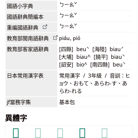
ㄅㄧㄠˇ
國語小字典
ㄅㄧㄠˇ
國語辭典簡編本
ㄅㄧㄠˇ
重編國語辭典
piáu, pió
教育部閩南語
辭典
教育部客家語
辭典
[四縣] beuˋ [海陸] biauˊ
[大埔] biau^ [饒平] biauˋ
[詔安] bio^ [南四縣] beuˋ
日本常用漢字表
常用漢字 / 3年級 / 音訓：ヒ
ョウ、おもて、あらわ-す、あ
らわ-れる
jf當務字集
基本包
異體字
𧘝
𧘝
𧘝
𧘦
𧘦