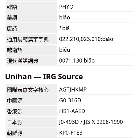
PHYO
韓語
biǎo
華語
*biɛ̌i
唐詩
022.210,023.010:biǎo
通用規範漢字字典
biểu
越南語
0071.130:biǎo
現代漢語詞典
Unihan — IRG Source
AGTJHKMP
國際表意文字核心
G0-316D
中國源
HB1-AAED
香港源
J0-493D / JIS X 0208-1990
日本源
KP0-F1E3
朝鮮源