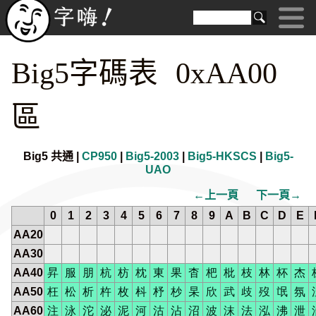
Big5字碼表 0xAA00
區
Big5 共通 |
CP950
|
Big5-2003
|
Big5-HKSCS
|
Big5-
UAO
←上一頁
下一頁→
0
1
2
3
4
5
6
7
8
9
A
B
C
D
E
AA20
AA30
AA40
昇
服
朋
杭
枋
枕
東
果
杳
杷
枇
枝
林
杯
杰
AA50
枉
松
析
杵
枚
枓
杼
杪
杲
欣
武
歧
歿
氓
氛
AA60
注
泳
沱
泌
泥
河
沽
沾
沼
波
沫
法
泓
沸
泄