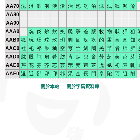
AA70
況
沮
泗
泅
泱
沿
治
泡
泛
泊
沬
泯
泜
泖
泠
AA80
AA90
AAA0
炕
炎
炒
炊
炙
爬
爭
爸
版
牧
物
狀
狎
狙
AAB0
狐
玩
玨
玟
玫
玥
甽
疝
疙
疚
的
盂
盲
直
知
AAC0
社
祀
祁
秉
秈
空
穹
竺
糾
罔
羌
羋
者
肺
肥
AAD0
肱
股
肫
肩
肴
肪
肯
臥
臾
舍
芳
芝
芙
芭
芽
AAE0
芹
花
芬
芥
芯
芸
芣
芰
芾
芷
虎
虱
初
表
軋
AAF0
返
近
邵
邸
邱
邶
采
金
長
門
阜
陀
阿
阻
附
關於本站
｜
關於字碼資料庫