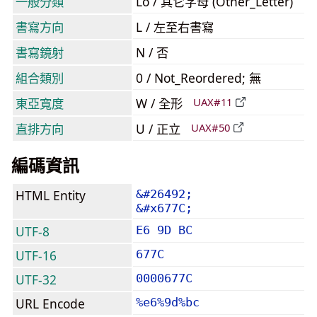
一般分類
Lo / 其它字母 (Other_Letter)
書寫方向
L / 左至右書寫
書寫鏡射
N / 否
組合類別
0 / Not_Reordered; 無
東亞寬度
W / 全形
UAX#11
直排方向
U / 正立
UAX#50
編碼資訊
HTML Entity
&#26492;
&#x677C;
UTF-8
E6 9D BC
UTF-16
677C
UTF-32
0000677C
URL Encode
%e6%9d%bc