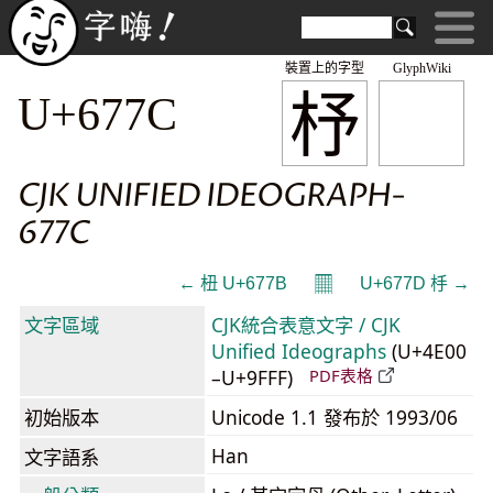
裝置上的字型
GlyphWiki
杼
U+677C
CJK UNIFIED IDEOGRAPH-
677C
𝄜
← 杻 U+677B
U+677D 杽 →
文字區域
CJK統合表意文字 / CJK
Unified Ideographs
(U+4E00
–U+9FFF)
PDF表格
初始版本
Unicode 1.1 發布於 1993/06
Han
文字語系