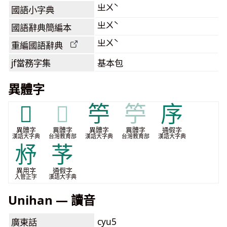
ㄓㄨˋ
國語小字典
ㄓㄨˋ
國語辭典簡編本
ㄓㄨˋ
重編國語辭典
jf當務字集
基本包
異體字
𣏗
𣏗
䇡
䇡
序
異體字
異體字
異體字
異體字
通假字
漢語大字典
台灣教育部
漢語大字典
台灣教育部
漢語大字典
沀
芧
異用字
通假字
入管正字
漢語大字典
Unihan — 讀音
cyu5
廣東話