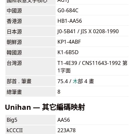
國際表意文字核心
G0-684C
中國源
HB1-AA56
香港源
J0-5B41 / JIS X 0208-1990
日本源
KP1-4ABF
朝鮮源
K1-6B5D
韓國源
台灣源
T1-4E39 / CNS11643-1992 第
1字面
部首 . 筆畫
75.4 /
⽊
部 4 畫
8
總筆畫
Unihan — 其它編碼映射
Big5
AA56
kCCCII
223A78