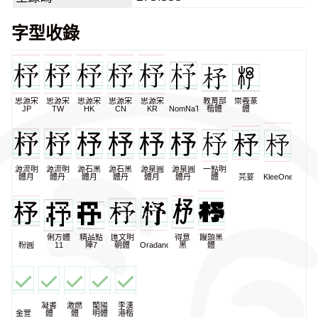
字型收錄
思源宋
思源宋
思源宋
思源宋
思源宋
教育部
崇羲篆
JP
TW
HK
CN
KR
NomNaTong
楷體
體
源流明
源流明
源石黑
源石黑
源泉圓
源泉圓
一點明
體月
體丹
體月
體丹
體月
體丹
體
芫荽
KleeOne
俐方體
精品點
匯文明
得意
饅頭黑
粉圓
11
陣7
朝體
Oradano
黑
體
凝書
激燃
蘭陽
李漢
金萱
體
體
明體
港楷