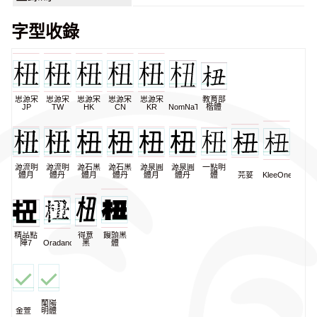
字型收錄
思源宋
思源宋
思源宋
思源宋
思源宋
教育部
JP
TW
HK
CN
KR
NomNaTong
楷體
源流明
源流明
源石黑
源石黑
源泉圓
源泉圓
一點明
體月
體丹
體月
體丹
體月
體丹
體
芫荽
KleeOne
精品點
得意
饅頭黑
陣7
Oradano
黑
體
蘭陽
金萱
明體