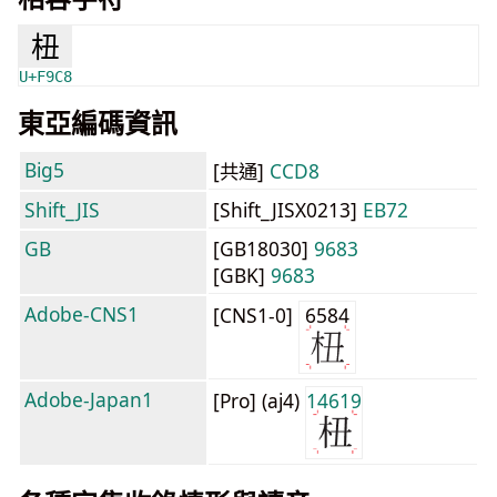
杻
U+F9C8
東亞編碼資訊
Big5
[共通]
CCD8
Shift_JIS
[Shift_JISX0213]
EB72
GB
[GB18030]
9683
[GBK]
9683
Adobe-CNS1
[CNS1-0]
6584
Adobe-Japan1
[Pro] (aj4)
14619