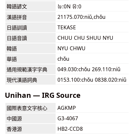
韓語諺文
뉴:0N 유:0
21175.070:niǔ,chǒu
漢語拼音
TEKASE
日語訓讀
CHUU CHU SHUU NYU
日語音讀
NYU CHWU
韓語
chǒu
華語
049.030:chǒu 269.110:niǔ
通用規範漢字字典
0153.100:chǒu 0838.020:niǔ
現代漢語詞典
Unihan — IRG Source
AGKMP
國際表意文字核心
G3-4067
中國源
HB2-CCD8
香港源