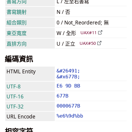
書寫方向
L / 左至右書寫
書寫鏡射
N / 否
組合類別
0 / Not_Reordered; 無
東亞寬度
W / 全形
UAX#11
直排方向
U / 正立
UAX#50
編碼資訊
HTML Entity
&#26491;
&#x677B;
UTF-8
E6 9D BB
UTF-16
677B
UTF-32
0000677B
URL Encode
%e6%9d%bb
相容字符