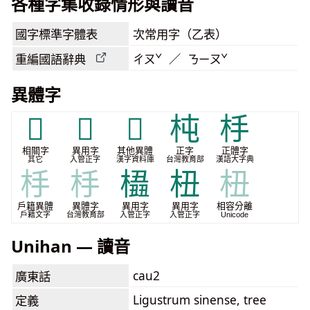
各種字集收錄情形與讀音
國字標準字體表
次常用字（乙表）
重編國語辭典
ㄔㄡˇ ／ ㄋㄧㄡˇ
異體字
𣐬
𥝦
𫞈
杶
杽
相關字
異用字
其他異體
正字
正體字
其它
入管正字
漢字資料庫
台灣教育部
漢語大字典
杽
杽
橻
杻
杻
戶籍異體
異體字
異用字
異用字
相容分離
戶籍文字
台灣教育部
入管正字
入管正字
Unicode
Unihan — 讀音
cau2
廣東話
Ligustrum sinense, tree
定義