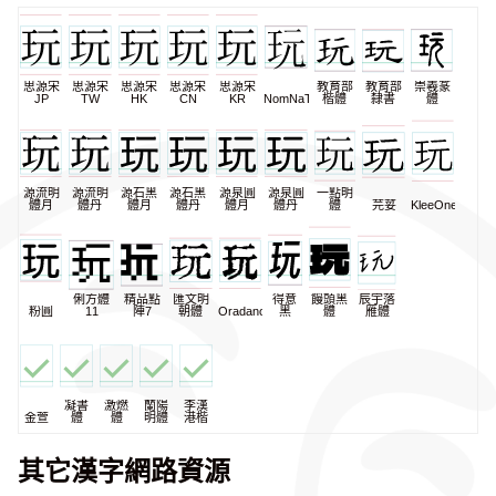
思源宋
思源宋
思源宋
思源宋
思源宋
教育部
教育部
崇羲篆
JP
TW
HK
CN
KR
NomNaTong
楷體
隸書
體
源流明
源流明
源石黑
源石黑
源泉圓
源泉圓
一點明
體月
體丹
體月
體丹
體月
體丹
體
芫荽
KleeOne
俐方體
精品點
匯文明
得意
饅頭黑
辰宇落
粉圓
11
陣7
朝體
Oradano
黑
體
雁體
凝書
激燃
蘭陽
李漢
金萱
體
體
明體
港楷
其它漢字網路資源