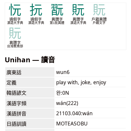
忨
抏
翫
貦
貦
通假字
通假字
異體字
異體字
戶籍異體
漢語大字典
漢語大字典
第1批異體
漢語大字典
戶籍文字
貦
異體字
台灣教育部
Unihan — 讀音
wun6
廣東話
play with, joke, enjoy
定義
韓語諺文
완:0N
wán(222)
漢語字頻
21103.040:wán
漢語拼音
MOTEASOBU
日語訓讀