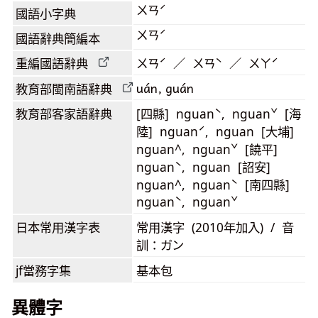
ㄨㄢˊ
國語小字典
ㄨㄢˊ
國語辭典簡編本
重編國語辭典
ㄨㄢˊ ／ ㄨㄢˋ ／ ㄨㄚˊ
uán, guán
教育部閩南語
辭典
教育部客家語
辭典
[四縣] nguanˋ, nguanˇ [海
陸] nguanˊ, nguan [大埔]
nguan^, nguanˇ [饒平]
nguanˋ, nguan [詔安]
nguan^, nguanˋ [南四縣]
nguanˋ, nguanˇ
日本常用漢字表
常用漢字 (2010年加入) / 音
訓：ガン
jf當務字集
基本包
異體字