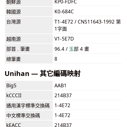
KP0-FDFC
朝鮮源
K0-684C
韓國源
台灣源
T1-4E72 / CNS11643-1992 第
1字面
V1-5E7D
越南源
部首 . 筆畫
96.4 /
⽟
部 4 畫
8
總筆畫
Unihan — 其它編碼映射
Big5
AAB1
kCCCII
214B37
1-4E72
通用漢字標準交換碼
1-4E72
中文標準交換碼
kEACC
214B37