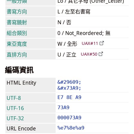
一般分類
Lo / 其它字母 (Other_Letter)
書寫方向
L / 左至右書寫
書寫鏡射
N / 否
組合類別
0 / Not_Reordered; 無
東亞寬度
W / 全形
UAX#11
直排方向
U / 正立
UAX#50
編碼資訊
HTML Entity
&#29609;
&#x73A9;
UTF-8
E7 8E A9
UTF-16
73A9
UTF-32
000073A9
URL Encode
%e7%8e%a9