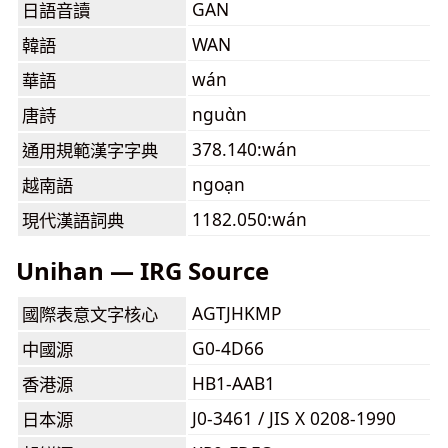
GAN
日語音讀
WAN
韓語
wán
華語
nguɑ̀n
唐詩
378.140:wán
通用規範漢字字典
ngoạn
越南語
1182.050:wán
現代漢語詞典
Unihan — IRG Source
AGTJHKMP
國際表意文字核心
G0-4D66
中國源
HB1-AAB1
香港源
J0-3461 / JIS X 0208-1990
日本源