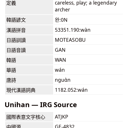
careless, play; a legendary
定義
archer
韓語諺文
완:0N
53351.190:wàn
漢語拼音
MOTEASOBU
日語訓讀
GAN
日語音讀
WAN
韓語
wán
華語
nguɑ̀n
唐詩
1182.052:wán
現代漢語詞典
Unihan — IRG Source
ATJKP
國際表意文字核心
GE-4832
中國源