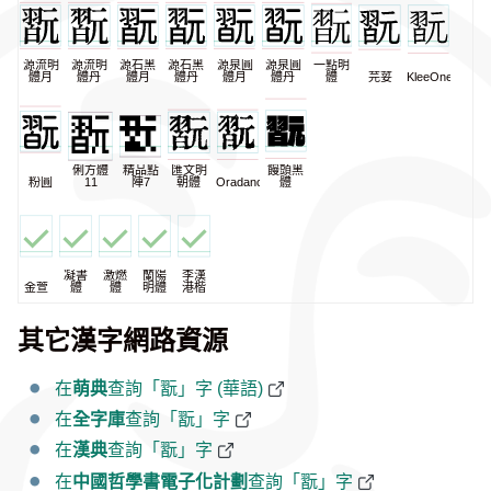
源流明
源流明
源石黑
源石黑
源泉圓
源泉圓
一點明
體月
體丹
體月
體丹
體月
體丹
體
芫荽
KleeOne
俐方體
精品點
匯文明
饅頭黑
粉圓
11
陣7
朝體
Oradano
體
凝書
激燃
蘭陽
李漢
金萱
體
體
明體
港楷
其它漢字網路資源
在
萌典
查詢「翫」字 (華語)
在
全字庫
查詢「翫」字
在
漢典
查詢「翫」字
在
中國哲學書電子化計劃
查詢「翫」字