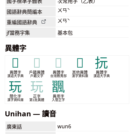
國字標準字體表
次常用字（乙表）
ㄨㄢˋ
國語辭典簡編本
ㄨㄢˋ
重編國語辭典
jf當務字集
基本包
異體字
𠐢
𠐢
𠐢
𩢄
抏
異體字
戶籍異體
異體字
其他異體
異體字
漢語大字典
戶籍文字
台灣教育部
漢字資料庫
漢語大字典
玩
玩
飁
簡化字
正字
異用字
漢字資料庫
第1批異體
入管正字
Unihan — 讀音
wun6
廣東話