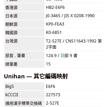
HB2-E6F6
香港源
J0-3465 / JIS X 0208-1990
日本源
KP0-FEA3
朝鮮源
K0-6851
韓國源
台灣源
T2-527E / CNS11643-1992 第
2字面
部首 . 筆畫
124.9 /
⽻
部 9 畫
15
總筆畫
Unihan — 其它編碼映射
Big5
E6F6
kCCCII
227573
2-527E
通用漢字標準交換碼