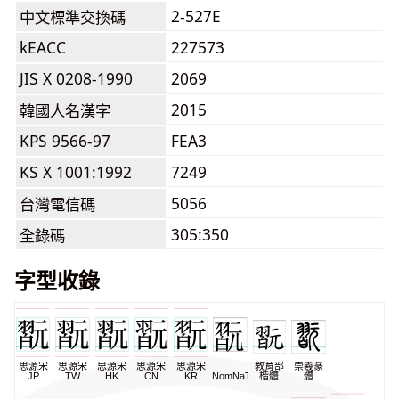
2-527E
中文標準交換碼
kEACC
227573
JIS X 0208-1990
2069
2015
韓國人名漢字
KPS 9566-97
FEA3
KS X 1001:1992
7249
5056
台灣電信碼
305:350
全錄碼
字型收錄
思源宋
思源宋
思源宋
思源宋
思源宋
教育部
崇羲篆
JP
TW
HK
CN
KR
NomNaTong
楷體
體