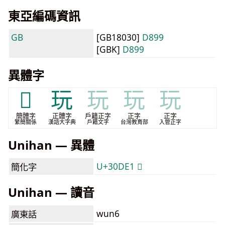
東亞編碼資訊
GB
[GB18030]
D899
[GBK]
D899
異體字
𰷡
玩
玩
玩
玩
簡體字
正體字
戶籍正字
正字
正字
繁簡關係
漢語大字典
戶籍文字
台灣教育部
入管正字
Unihan — 異體
U+30DE1 𰷡
簡化字
Unihan — 讀音
wun6
廣東話