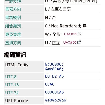
一般分類
Lo / 其它字母 (Other_Letter)
書寫方向
L / 左至右書寫
書寫鏡射
N / 否
組合類別
0 / Not_Reordered; 無
東亞寬度
W / 全形
UAX#11
直排方向
U / 正立
UAX#50
編碼資訊
HTML Entity
&#36006;
&#x8CA6;
UTF-8
E8 B2 A6
UTF-16
8CA6
UTF-32
00008CA6
URL Encode
%e8%b2%a6