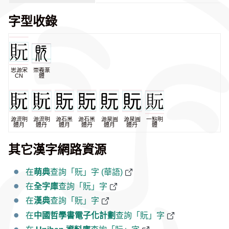
字型收錄
思源宋
崇羲篆
CN
體
源流明
源流明
源石黑
源石黑
源泉圓
源泉圓
一點明
體月
體丹
體月
體丹
體月
體丹
體
其它漢字網路資源
在
萌典
查詢「貦」字 (華語)
在
全字庫
查詢「貦」字
在
漢典
查詢「貦」字
在
中國哲學書電子化計劃
查詢「貦」字