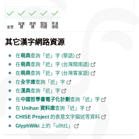
凝書
激燃
蘭陽
李漢
金萱
體
體
明體
港楷
其它漢字網路資源
在
萌典
查詢「近」字 (華語)
在
萌典
查詢「近」字 (台灣閩南語)
在
萌典
查詢「近」字 (台灣客家語)
在
全字庫
查詢「近」字
在
漢典
查詢「近」字
在
中國哲學書電子化計劃
查詢「近」字
在
Unihan 資料庫
查詢「近」字
CHISE Project
的表意文字描述等資料
GlyphWiki
上的「u8fd1」