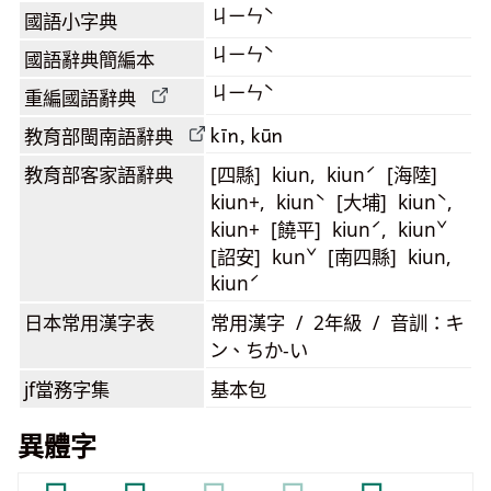
ㄐㄧㄣˋ
國語小字典
ㄐㄧㄣˋ
國語辭典簡編本
ㄐㄧㄣˋ
重編國語辭典
kīn, kūn
教育部閩南語
辭典
教育部客家語
辭典
[四縣] kiun, kiunˊ [海陸]
kiun+, kiunˋ [大埔] kiunˋ,
kiun+ [饒平] kiunˊ, kiunˇ
[詔安] kunˇ [南四縣] kiun,
kiunˊ
日本常用漢字表
常用漢字 / 2年級 / 音訓：キ
ン、ちか-い
jf當務字集
基本包
異體字