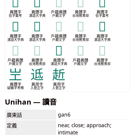
𠦋
𠧣
𠧣
𠧣
𡹢
異體字
異體字
戶籍異體
異體字
異體字
俗字叢考
漢語大字典
戶籍文字
台灣教育部
俗字叢考
𢆌
𣂠
𣂠
𣂠
𣥍
異體字
異體字
戶籍異體
異體字
異體字
漢語大字典
漢語大字典
戶籍文字
台灣教育部
漢語大字典
𣥍
𣥍
𣥪
𣥪
𣥪
戶籍異體
異體字
異體字
戶籍異體
異體字
戶籍文字
台灣教育部
漢語大字典
戶籍文字
台灣教育部
㞬
䢑
赾
異體字
異用字
異用字
疑難字考釋
入管正字
入管正字
Unihan — 讀音
gan6
廣東話
near, close; approach;
定義
intimate