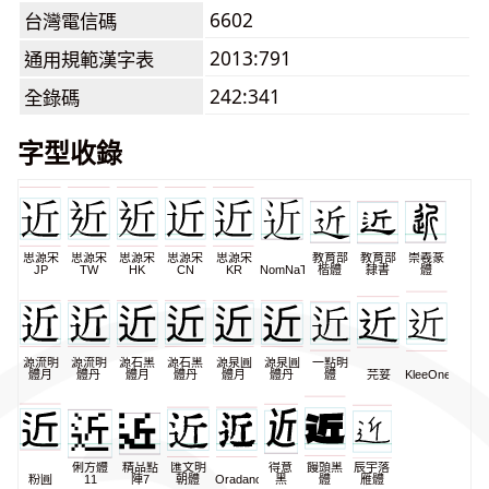
6602
台灣電信碼
2013:791
通用規範漢字表
242:341
全錄碼
字型收錄
思源宋
思源宋
思源宋
思源宋
思源宋
教育部
教育部
崇羲篆
JP
TW
HK
CN
KR
NomNaTong
楷體
隸書
體
源流明
源流明
源石黑
源石黑
源泉圓
源泉圓
一點明
體月
體丹
體月
體丹
體月
體丹
體
芫荽
KleeOne
俐方體
精品點
匯文明
得意
饅頭黑
辰宇落
粉圓
11
陣7
朝體
Oradano
黑
體
雁體