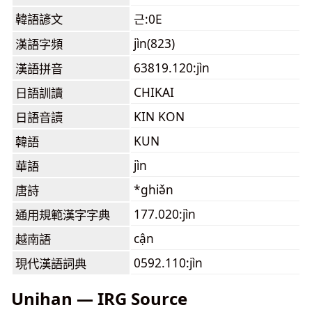
韓語諺文
근:0E
jìn(823)
漢語字頻
63819.120:jìn
漢語拼音
CHIKAI
日語訓讀
KIN KON
日語音讀
KUN
韓語
jìn
華語
*ghiə̌n
唐詩
177.020:jìn
通用規範漢字字典
cận
越南語
0592.110:jìn
現代漢語詞典
Unihan — IRG Source