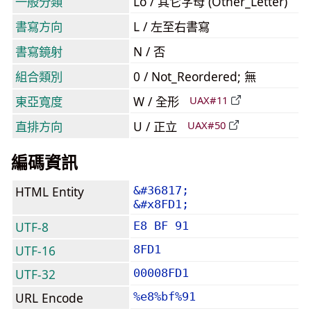
一般分類
Lo / 其它字母 (Other_Letter)
書寫方向
L / 左至右書寫
書寫鏡射
N / 否
組合類別
0 / Not_Reordered; 無
東亞寬度
W / 全形
UAX#11
直排方向
U / 正立
UAX#50
編碼資訊
HTML Entity
&#36817;
&#x8FD1;
UTF-8
E8 BF 91
UTF-16
8FD1
UTF-32
00008FD1
URL Encode
%e8%bf%91