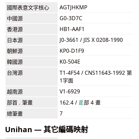
AGTJHKMP
國際表意文字核心
G0-3D7C
中國源
HB1-AAF1
香港源
J0-3661 / JIS X 0208-1990
日本源
KP0-D1F9
朝鮮源
K0-504E
韓國源
台灣源
T1-4F54 / CNS11643-1992 第
1字面
V1-6929
越南源
部首 . 筆畫
162.4 /
⾡
部 4 畫
7
總筆畫
Unihan — 其它編碼映射