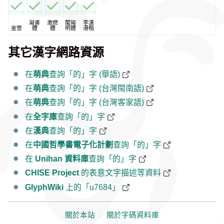
凝書
激燃
蘭陽
李漢
金萱
體
體
明體
港楷
其它漢字網路資源
在
萌典
查詢「的」字 (華語)
在
萌典
查詢「的」字 (台灣閩南語)
在
萌典
查詢「的」字 (台灣客家語)
在
全字庫
查詢「的」字
在
漢典
查詢「的」字
在
中國哲學書電子化計劃
查詢「的」字
在
Unihan 資料庫
查詢「的」字
CHISE Project
的表意文字描述等資料
GlyphWiki
上的「u7684」
關於本站
｜
關於字碼資料庫