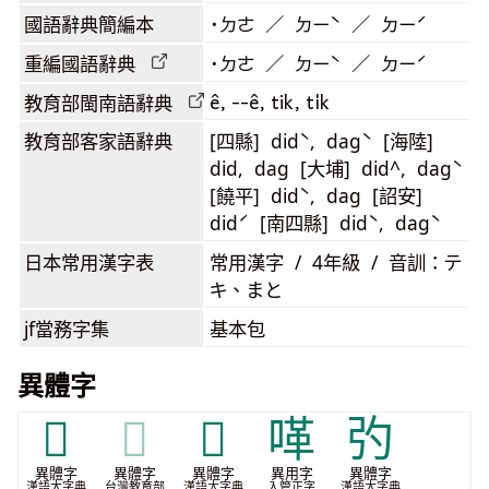
國語辭典簡編本
˙ㄉㄜ ／ ㄉㄧˋ ／ ㄉㄧˊ
重編國語辭典
˙ㄉㄜ ／ ㄉㄧˋ ／ ㄉㄧˊ
ê, --ê, tik, ti̍k
教育部閩南語
辭典
教育部客家語
辭典
[四縣] didˋ, dagˋ [海陸]
did, dag [大埔] did^, dagˋ
[饒平] didˋ, dag [詔安]
didˊ [南四縣] didˋ, dagˋ
日本常用漢字表
常用漢字 / 4年級 / 音訓：テ
キ、まと
jf當務字集
基本包
異體字
𤾠
𤾠
𥡦
㗆
㢩
異體字
異體字
異體字
異用字
異體字
漢語大字典
台灣教育部
漢語大字典
入管正字
漢語大字典