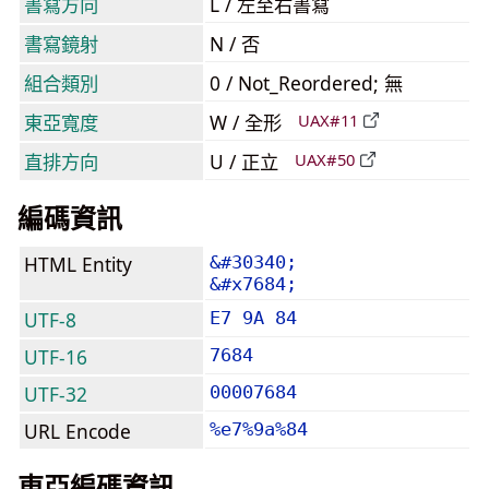
書寫方向
L / 左至右書寫
書寫鏡射
N / 否
組合類別
0 / Not_Reordered; 無
東亞寬度
W / 全形
UAX#11
直排方向
U / 正立
UAX#50
編碼資訊
HTML Entity
&#30340;
&#x7684;
UTF-8
E7 9A 84
UTF-16
7684
UTF-32
00007684
URL Encode
%e7%9a%84
東亞編碼資訊