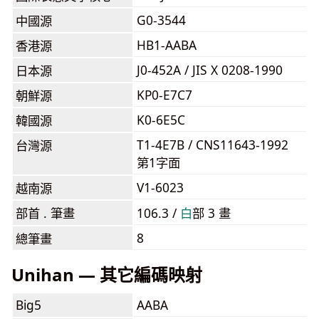
G0-3544
中國源
HB1-AABA
香港源
J0-452A / JIS X 0208-1990
日本源
KP0-E7C7
朝鮮源
K0-6E5C
韓國源
T1-4E7B / CNS11643-1992
台灣源
第1字面
V1-6023
越南源
部首 . 筆畫
106.3 /
⽩
部 3 畫
8
總筆畫
Unihan — 其它編碼映射
Big5
AABA