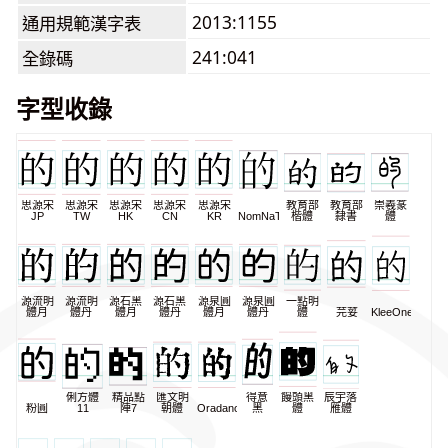
2013:1155
通用規範漢字表
241:041
全錄碼
字型收錄
思源宋
思源宋
思源宋
思源宋
思源宋
教育部
教育部
崇羲篆
JP
TW
HK
CN
KR
NomNaTong
楷體
隸書
體
源流明
源流明
源石黑
源石黑
源泉圓
源泉圓
一點明
體月
體丹
體月
體丹
體月
體丹
體
芫荽
KleeOne
俐方體
精品點
匯文明
得意
饅頭黑
辰宇落
粉圓
11
陣7
朝體
Oradano
黑
體
雁體