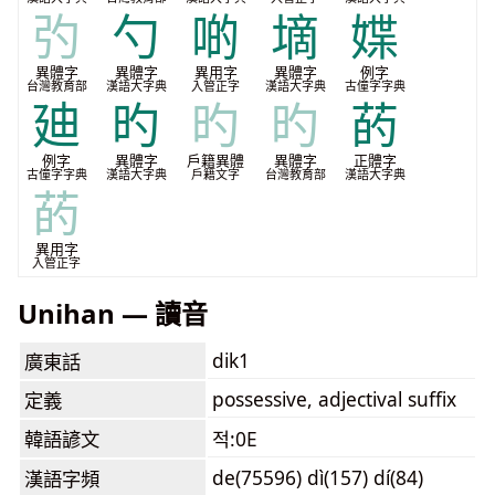
㢩
勺
啲
墑
媟
異體字
異體字
異用字
異體字
例字
台灣教育部
漢語大字典
入管正字
漢語大字典
古僮字字典
廸
旳
旳
旳
菂
例字
異體字
戶籍異體
異體字
正體字
古僮字字典
漢語大字典
戶籍文字
台灣教育部
漢語大字典
菂
異用字
入管正字
Unihan — 讀音
dik1
廣東話
possessive, adjectival suffix
定義
韓語諺文
적:0E
de(75596) dì(157) dí(84)
漢語字頻