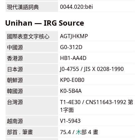
0044.020:bēi
現代漢語詞典
Unihan — IRG Source
AGTJHKMP
國際表意文字核心
G0-312D
中國源
HB1-AA4D
香港源
J0-4755 / JIS X 0208-1990
日本源
KP0-E0B0
朝鮮源
K0-5B4A
韓國源
台灣源
T1-4E30 / CNS11643-1992 第
1字面
V1-5943
越南源
部首 . 筆畫
75.4 /
⽊
部 4 畫