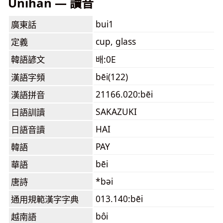
Unihan — 讀音
bui1
廣東話
cup, glass
定義
韓語諺文
배:0E
bēi(122)
漢語字頻
21166.020:bēi
漢語拼音
SAKAZUKI
日語訓讀
HAI
日語音讀
PAY
韓語
bēi
華語
*bəi
唐詩
013.140:bēi
通用規範漢字字典
bôi
越南語