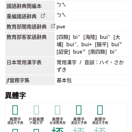
ㄅㄟ
國語辭典簡編本
ㄅㄟ
重編國語辭典
pue
教育部閩南語
辭典
教育部客家語
辭典
[四縣] biˊ [海陸] buiˋ [大
埔] buiˊ, bui+ [饒平] buiˇ
[詔安] bueˇ [南四縣] biˊ
日本常用漢字表
常用漢字 / 音訓：ハイ、さか
ずき
jf當務字集
基本包
異體字
𠤯
𠤯
𠤯
𠥀
𠥧
異體字
戶籍異體
異體字
異體字
異體字
漢語大字典
戶籍文字
台灣教育部
漢語大字典
漢語大字典