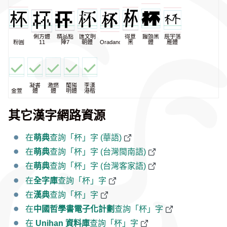
俐方體
精品點
匯文明
得意
饅頭黑
辰宇落
粉圓
11
陣7
朝體
Oradano
黑
體
雁體
凝書
激燃
蘭陽
李漢
金萱
體
體
明體
港楷
其它漢字網路資源
在
萌典
查詢「杯」字 (華語)
在
萌典
查詢「杯」字 (台灣閩南語)
在
萌典
查詢「杯」字 (台灣客家語)
在
全字庫
查詢「杯」字
在
漢典
查詢「杯」字
在
中國哲學書電子化計劃
查詢「杯」字
在
Unihan 資料庫
查詢「杯」字