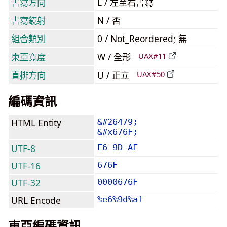
書寫方向
L / 左至右書寫
書寫鏡射
N / 否
組合類別
0 / Not_Reordered; 無
東亞寬度
W / 全形
UAX#11
直排方向
U / 正立
UAX#50
編碼資訊
HTML Entity
&#26479;
&#x676F;
UTF-8
E6 9D AF
UTF-16
676F
UTF-32
0000676F
URL Encode
%e6%9d%af
東亞編碼資訊