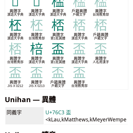
𦈧
𦈶
㮎
㮎
㮎
異體字
異體字
異體字
戶籍異體
異體字
漢語大字典
漢語大字典
漢語大字典
戶籍文字
台灣教育部
柸
柸
桮
桮
桮
異體字
異體字
異體字
異體字
戶籍異體
漢語大字典
台灣教育部
第1批異體
漢語大字典
戶籍文字
桮
棓
盃
盃
盃
異體字
異體字
異體字
異體字
異體字
台灣教育部
漢語大字典
第1批異體
漢語大字典
人名用漢字
盃
盃
盃
盃
異體字
異體字
戶籍異體
異體字
JIS X 0212
JIS X 0213
戶籍文字
台灣教育部
Unihan — 異體
同義字
U+76C3 盃
<kLau,kMatthews,kMeyerWempe