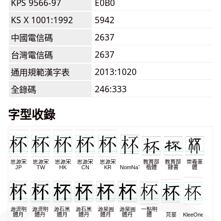
KPS 9566-97
E0B0
KS X 1001:1992
5942
2637
中國電信碼
2637
台灣電信碼
2013:1020
通用規範漢字表
246:333
全錄碼
字型收錄
思源宋
思源宋
思源宋
思源宋
思源宋
教育部
教育部
崇羲篆
JP
TW
HK
CN
KR
NomNaTong
楷體
隸書
體
源流明
源流明
源石黑
源石黑
源泉圓
源泉圓
一點明
體月
體丹
體月
體丹
體月
體丹
體
芫荽
KleeOne