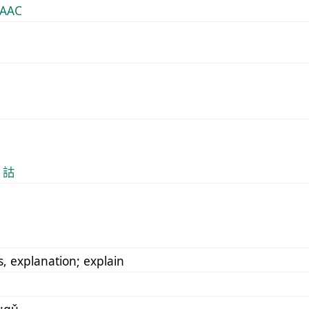
AAC
 詁
s, explanation; explain
:gǔ