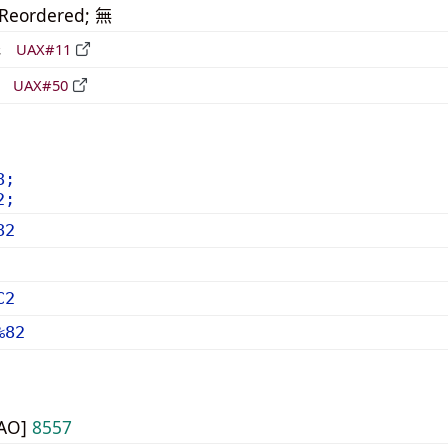
_Reordered; 無
形
UAX#11
立
UAX#50
8;
2;
82
C2
%82
UAO]
8557