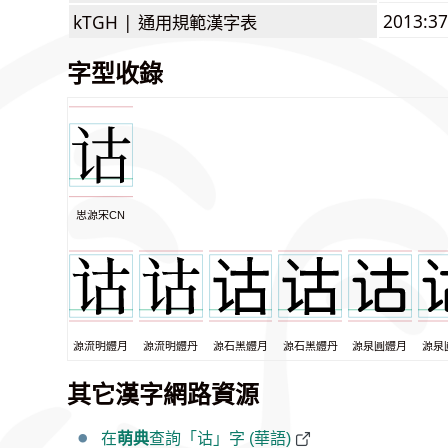
2013:3
kTGH |
通用規範漢字表
字型收錄
思源宋CN
源流明體月
源流明體丹
源石黑體月
源石黑體丹
源泉圓體月
源泉
其它漢字網路資源
在
萌典
查詢「诂」字 (華語)