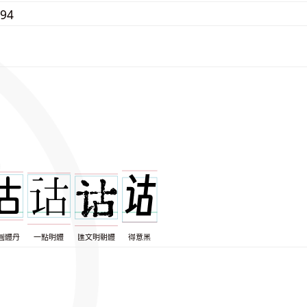
794
圓體丹
一點明體
匯文明朝體
得意黑