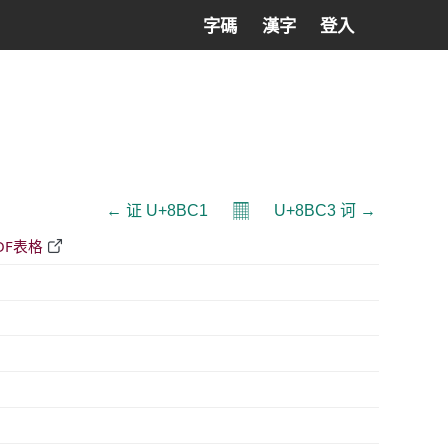
字碼
漢字
登入
𝄜
← 证 U+8BC1
U+8BC3 诃 →
DF表格