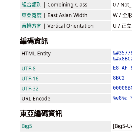
組合類別
| Combining Class
0 / Not
東亞寬度
| East Asian Width
W / 全
直排方向
| Vertical Orientation
U / 正
編碼資訊
HTML Entity
&#3577
&#x8BC
UTF-8
E8 AF 
UTF-16
8BC2
UTF-32
00008B
URL Encode
%e8%af
東亞編碼資訊
Big5
[Big5-