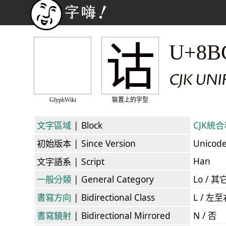
诂
U+8B
CJK UN
GlyphWiki
裝置上的字型
文字區域
| Block
CJK統合表
初始版本
| Since Version
Unicod
Han
文字語系
| Script
一般分類
| General Category
Lo / 其它
書寫方向
| Bidirectional Class
L / 左
書寫鏡射
| Bidirectional Mirrored
N / 否