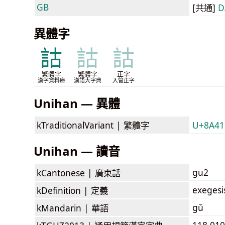
GB
[共通]
D
異體字
詁
詁
詁
繁體字
繁體字
正字
漢字資料庫
漢語大字典
入管正字
Unihan — 異體
kTraditionalVariant |
繁體字
U+8A41
Unihan — 讀音
gu2
kCantonese |
廣東話
exegesi
kDefinition |
定義
gǔ
kMandarin |
華語
118.010