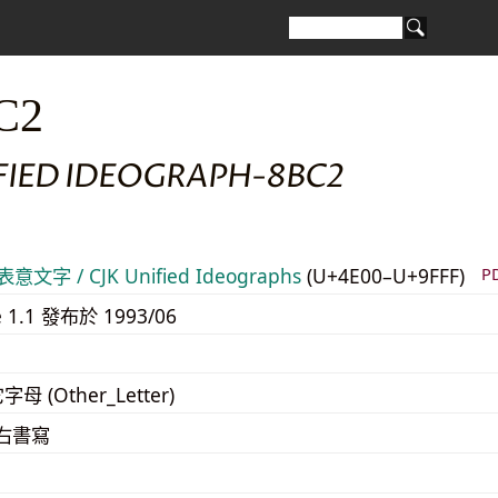
C2
IFIED IDEOGRAPH-8BC2
意文字 / CJK Unified Ideographs
(U+4E00–U+9FFF)
P
e 1.1 發布於 1993/06
字母 (Other_Letter)
至右書寫