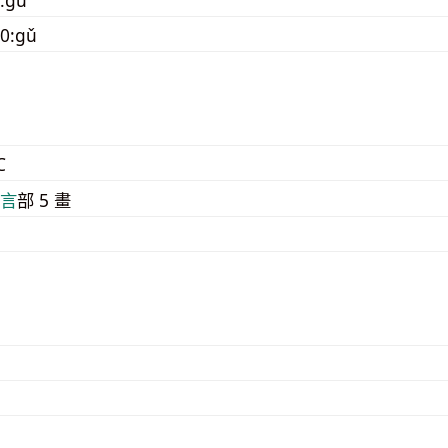
0:gǔ
C
⾔
部 5 畫