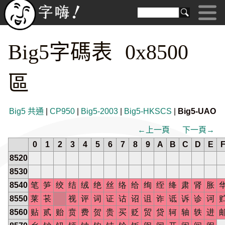
Big5字碼表 0x8500
區
Big5 共通
|
CP950
|
Big5-2003
|
Big5-HKSCS
|
Big5-UAO
←上一頁
下一頁→
0
1
2
3
4
5
6
7
8
9
A
B
C
D
E
8520
8530
8540
笔
笋
绞
结
绒
绝
丝
络
给
绚
绖
绛
肃
肾
胀
8550
莱
苌
视
评
词
证
诂
诏
诅
诈
诋
诉
诊
诃
8560
贴
贰
贻
贲
费
贺
贵
买
贬
贸
贷
轲
轴
轶
进