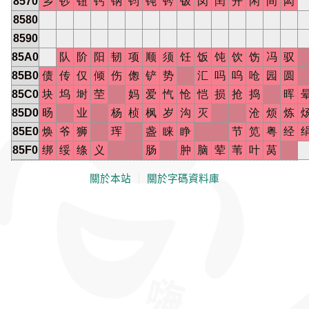
8570
乡
钞
钮
钙
钠
钧
钝
钤
钣
闵
闰
开
闲
间
闳
8580
8590
85A0
队
阶
阳
韧
项
顺
须
饪
饭
饨
饮
饬
冯
驭
85B0
债
传
仅
倾
伤
偬
铲
势
汇
吗
呜
呛
园
圆
85C0
块
坞
埘
茔
妈
爱
忾
怆
恺
损
抢
捣
晖
85D0
旸
业
杨
桢
枫
岁
沟
灭
沧
烦
炼
85E0
焕
爷
狮
珲
盏
睐
睁
节
笕
粤
经
85F0
绑
绥
绦
义
肠
肿
脑
荤
苇
叶
莴
關於本站
｜
關於字碼資料庫