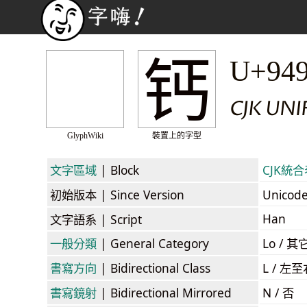
钙
U+94
CJK UN
GlyphWiki
裝置上的字型
文字區域
| Block
CJK統合表
初始版本
| Since Version
Unicod
Han
文字語系
| Script
一般分類
| General Category
Lo / 其它
書寫方向
| Bidirectional Class
L / 左
書寫鏡射
| Bidirectional Mirrored
N / 否