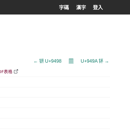
字碼
漢字
登入
𝄜
← 钘 U+9498
U+949A 钚 →
DF表格