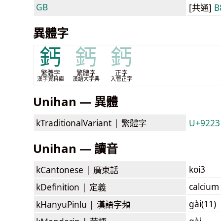
GB
[共通]
B
異體字
鈣
鈣
鈣
繁體字
繁體字
正字
漢字資料庫
漢語大字典
入管正字
Unihan — 異體
kTraditionalVariant |
繁體字
U+9223
Unihan — 讀音
koi3
kCantonese |
廣東話
calcium
kDefinition |
定義
gài(11)
kHanyuPinlu |
漢語字頻
gài