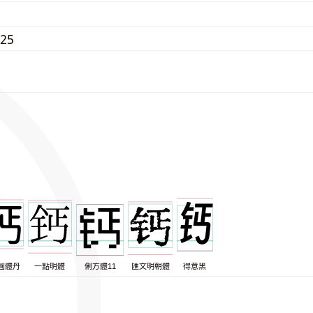
525
圓體丹
一點明體
俐方體11
匯文明朝體
得意黑