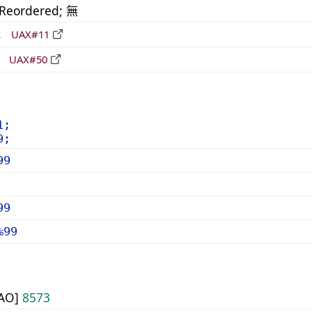
_Reordered; 無
形
UAX#11
立
UAX#50
1;
9;
99
99
%99
UAO]
8573