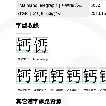
6862
kMainlandTelegraph |
中國電信碼
2013:1
kTGH |
通用規範漢字表
字型收錄
思源宋CN
NomNaTong
源流明體月
源流明體丹
源石黑體月
源石黑體丹
源泉圓體月
源泉
其它漢字網路資源