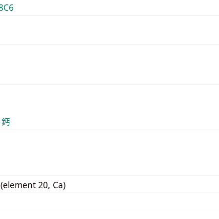
8C6
 鈣
 (element 20, Ca)