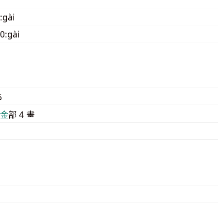
:gài
0:gài
6
⾦
部 4 畫