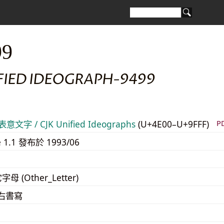
99
IFIED IDEOGRAPH-9499
意文字 / CJK Unified Ideographs
(U+4E00–U+9FFF)
P
e 1.1 發布於 1993/06
字母 (Other_Letter)
至右書寫