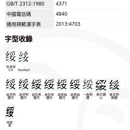
GB/T 2312-1980
4371
4840
中國電信碼
2013:4703
通用規範漢字表
字型收錄
思源宋
CN
NomNaTong
源流明
源流明
源石黑
源石黑
源泉圓
源泉圓
一點明
俐方體
匯文明
體月
體丹
體月
體丹
體月
體丹
體
11
朝體
得意
黑