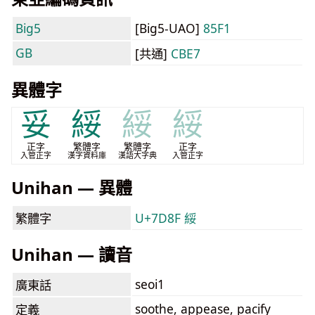
Big5
[Big5-UAO]
85F1
GB
[共通]
CBE7
異體字
妥
綏
綏
綏
正字
繁體字
繁體字
正字
入管正字
漢字資料庫
漢語大字典
入管正字
Unihan — 異體
繁體字
U+7D8F 綏
Unihan — 讀音
seoi1
廣東話
soothe, appease, pacify
定義