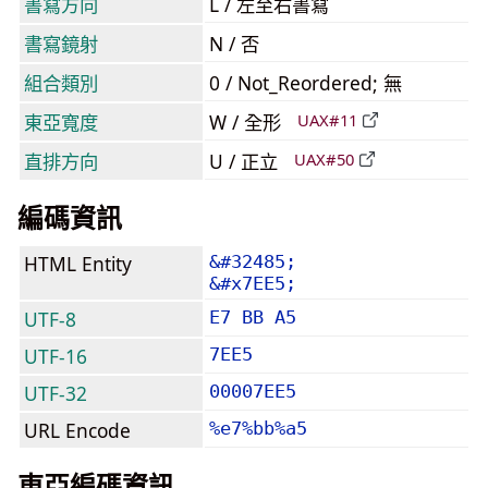
書寫方向
L / 左至右書寫
書寫鏡射
N / 否
組合類別
0 / Not_Reordered; 無
東亞寬度
W / 全形
UAX#11
直排方向
U / 正立
UAX#50
編碼資訊
HTML Entity
&#32485;
&#x7EE5;
UTF-8
E7 BB A5
UTF-16
7EE5
UTF-32
00007EE5
URL Encode
%e7%bb%a5
東亞編碼資訊