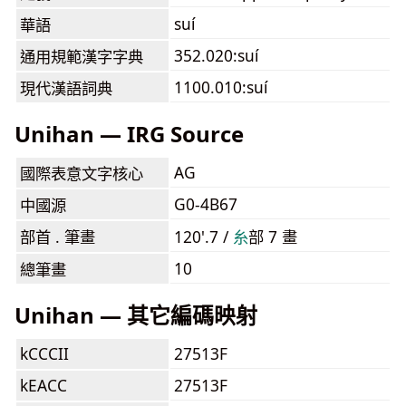
suí
華語
352.020:suí
通用規範漢字字典
1100.010:suí
現代漢語詞典
Unihan — IRG Source
AG
國際表意文字核心
G0-4B67
中國源
部首 . 筆畫
120'.7 /
⽷
部 7 畫
10
總筆畫
Unihan — 其它編碼映射
kCCCII
27513F
kEACC
27513F