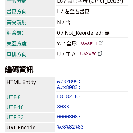
一般分類
Lo / 其它字母 (Other_Letter)
書寫方向
L / 左至右書寫
書寫鏡射
N / 否
組合類別
0 / Not_Reordered; 無
東亞寬度
W / 全形
UAX#11
直排方向
U / 正立
UAX#50
編碼資訊
HTML Entity
&#32899;
&#x8083;
UTF-8
E8 82 83
UTF-16
8083
UTF-32
00008083
URL Encode
%e8%82%83