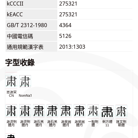
kCCCII
275321
kEACC
275321
GB/T 2312-1980
4364
5126
中國電信碼
2013:1303
通用規範漢字表
字型收錄
思源宋
CN
NomNaTong
源流明
源流明
源石黑
源石黑
源泉圓
源泉圓
一點明
俐方體
匯文明
體月
體丹
體月
體丹
體月
體丹
體
11
朝體