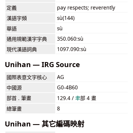
pay respects; reverently
定義
sù(144)
漢語字頻
sù
華語
350.060:sù
通用規範漢字字典
1097.090:sù
現代漢語詞典
Unihan — IRG Source
AG
國際表意文字核心
G0-4B60
中國源
部首 . 筆畫
129.4 /
⾀
部 4 畫
8
總筆畫
Unihan — 其它編碼映射