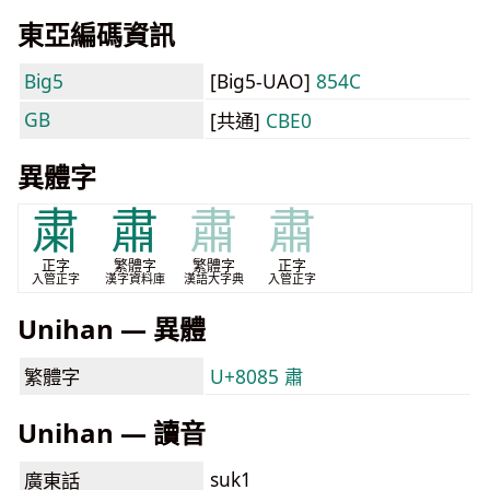
東亞編碼資訊
Big5
[Big5-UAO]
854C
GB
[共通]
CBE0
異體字
粛
肅
肅
肅
正字
繁體字
繁體字
正字
入管正字
漢字資料庫
漢語大字典
入管正字
Unihan — 異體
繁體字
U+8085 肅
Unihan — 讀音
suk1
廣東話