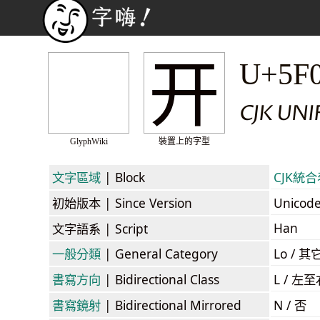
开
U+5F
CJK UN
GlyphWiki
裝置上的字型
文字區域
| Block
CJK統合表
初始版本
| Since Version
Unicod
Han
文字語系
| Script
一般分類
| General Category
Lo / 其它
書寫方向
| Bidirectional Class
L / 左
書寫鏡射
| Bidirectional Mirrored
N / 否