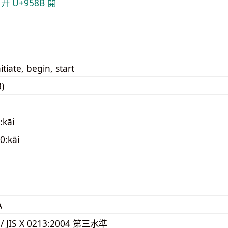
 开
U+958B 開
itiate, begin, start
)
:kāi
0:kāi
A
 / JIS X 0213:2004 第三水準