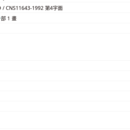
D / CNS11643-1992 第4字面
⼶
部 1 畫