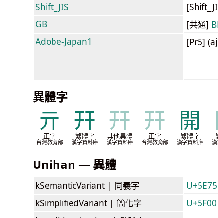
Shift_JIS
[Shift_
GB
[共通]
B
Adobe-Japan1
[Pr5] (a
異體字
亓
幵
幵
幵
開
正字
繁體字
其他異體
正字
繁體字
台灣教育部
漢字資料庫
漢字資料庫
台灣教育部
漢字資料庫
漢
Unihan — 異體
kSemanticVariant |
同義字
U+5E75
kSimplifiedVariant |
簡化字
U+5F00