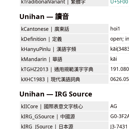
kTraditionalVariant |
繁體字
U+5F00
Unihan — 讀音
hoi1
kCantonese |
廣東話
open; in
kDefinition |
定義
kāi(3483
kHanyuPinlu |
漢語字頻
kāi
kMandarin |
華語
191.080
kTGHZ2013 |
通用規範漢字字典
0626.05
kXHC1983 |
現代漢語詞典
Unihan — IRG Source
AG
kIICore |
國際表意文字核心
G0-3F2
kIRG_GSource |
中國源
kIRG_JSource |
日本源
J3-7431