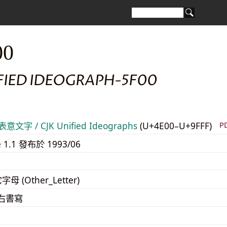
00
IFIED IDEOGRAPH-5F00
意文字 / CJK Unified Ideographs
(U+4E00–U+9FFF)
P
e 1.1 發布於 1993/06
字母 (Other_Letter)
至右書寫