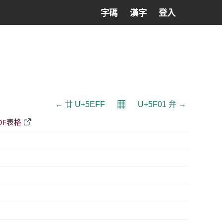
字碼
漢字
登入
𝄜
← 廿 U+5EFF
U+5F01 弁 →
DF表格