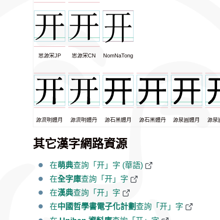
思源宋JP
思源宋CN
NomNaTong
源流明體月
源流明體丹
源石黑體月
源石黑體丹
源泉圓體月
源泉
其它漢字網路資源
在
萌典
查詢「开」字 (華語)
在
全字庫
查詢「开」字
在
漢典
查詢「开」字
在
中國哲學書電子化計劃
查詢「开」字