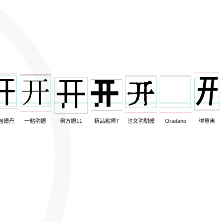
圓體丹
一點明體
俐方體11
精品點陣7
匯文明朝體
Oradano
得意黑