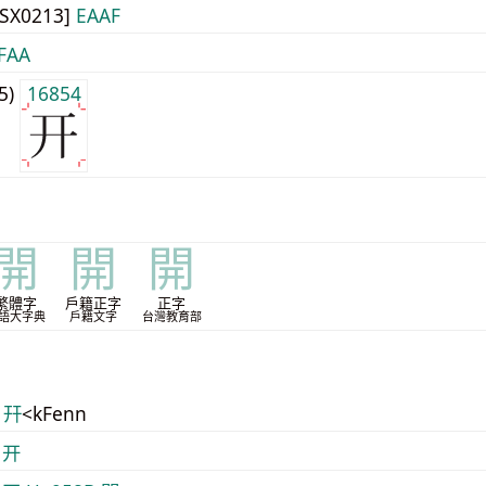
JISX0213]
EAAF
FAA
j5)
16854
開
開
開
繁體字
戶籍正字
正字
語大字典
戶籍文字
台灣教育部
 幵
<kFenn
 开