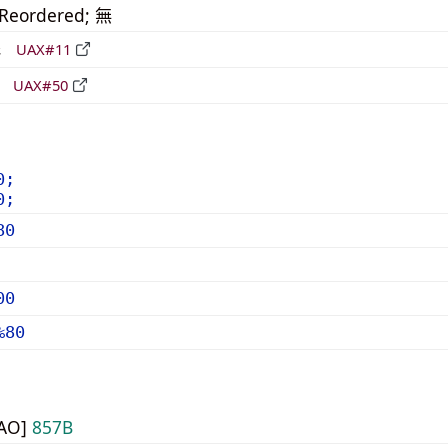
_Reordered; 無
形
UAX#11
立
UAX#50
0;
0;
80
00
%80
UAO]
857B