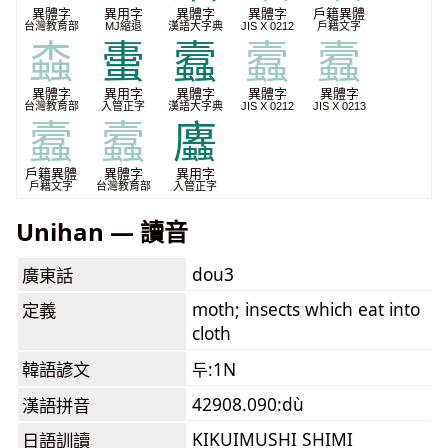
異體字
異用字
異體字
異體字
戶籍異體
台灣教育部
MJ縮退
漢語大字典
JIS X 0212
戶籍文字
螙
蟗
蠧
蠧
蠧
異體字
異用字
異體字
異體字
異體字
台灣教育部
入管正字
漢語大字典
JIS X 0212
JIS X 0213
蠧
蠧
蠯
戶籍異體
異體字
異用字
戶籍文字
台灣教育部
入管正字
Unihan — 讀音
dou3
廣東話
moth; insects which eat into
定義
cloth
韓語諺文
두:1N
42908.090:dù
漢語拼音
KIKUIMUSHI SHIMI
日語訓讀