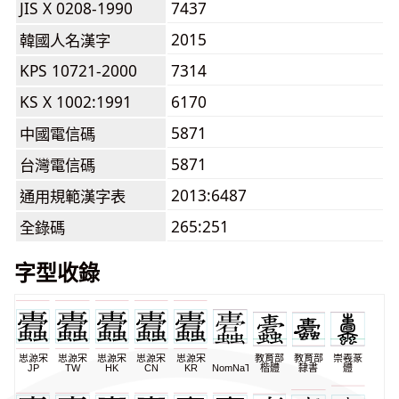
JIS X 0208-1990
7437
2015
韓國人名漢字
KPS 10721-2000
7314
KS X 1002:1991
6170
5871
中國電信碼
5871
台灣電信碼
2013:6487
通用規範漢字表
265:251
全錄碼
字型收錄
思源宋
思源宋
思源宋
思源宋
思源宋
教育部
教育部
崇羲篆
JP
TW
HK
CN
KR
NomNaTong
楷體
隸書
體