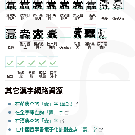
源流明
源流明
源石黑
源石黑
源泉圓
源泉圓
一點明
體月
體丹
體月
體丹
體月
體丹
體
芫荽
KleeOne
俐方體
精品點
匯文明
得意
饅頭黑
辰宇落
粉圓
11
陣7
朝體
Oradano
黑
體
雁體
凝書
激燃
蘭陽
李漢
金萱
體
體
明體
港楷
其它漢字網路資源
在
萌典
查詢「蠹」字 (華語)
在
全字庫
查詢「蠹」字
在
漢典
查詢「蠹」字
在
中國哲學書電子化計劃
查詢「蠹」字