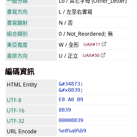
一般分類
Lo / 其它字母 (Other_Letter)
書寫方向
L / 左至右書寫
書寫鏡射
N / 否
組合類別
0 / Not_Reordered; 無
東亞寬度
W / 全形
UAX#11
直排方向
U / 正立
UAX#50
編碼資訊
HTML Entity
&#34873;
&#x8839;
UTF-8
E8 A0 B9
UTF-16
8839
UTF-32
00008839
URL Encode
%e8%a0%b9