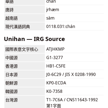
chán
華語
jrhæm
唐詩
sàm
越南語
0118.031:chán
現代漢語詞典
Unihan — IRG Source
ATJHKMP
國際表意文字核心
G1-3277
中國源
HB1-C5FE
香港源
J0-6C29 / JIS X 0208-1990
日本源
KP0-ECDA
朝鮮源
K0-7358
韓國源
T1-7C6A / CNS11643-1992
台灣源
第1字面