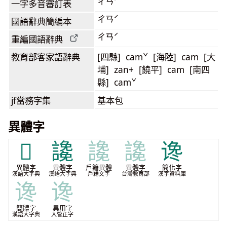
ㄔㄢˊ
一字多音審訂表
ㄔㄢˊ
國語辭典簡編本
ㄔㄢˊ
重編國語辭典
教育部客家語
辭典
[四縣] camˇ [海陸] cam [大
埔] zan+ [饒平] cam [南四
縣] camˇ
jf當務字集
基本包
異體字
𢽝
䜛
䜛
䜛
谗
異體字
異體字
戶籍異體
異體字
簡化字
漢語大字典
漢語大字典
戶籍文字
台灣教育部
漢字資料庫
谗
谗
簡體字
異用字
漢語大字典
入管正字