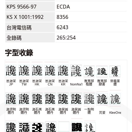
KPS 9566-97
ECDA
KS X 1001:1992
8356
6243
台灣電信碼
265:254
全錄碼
字型收錄
思源宋
思源宋
思源宋
思源宋
思源宋
教育部
教育部
崇羲篆
JP
TW
HK
CN
KR
NomNaTong
楷體
隸書
體
源流明
源流明
源石黑
源石黑
源泉圓
源泉圓
一點明
體月
體丹
體月
體丹
體月
體丹
體
芫荽
KleeOne