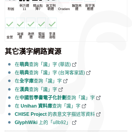
俐方體
精品點
匯文明
饅頭黑
辰宇落
粉圓
11
陣7
朝體
Oradano
體
雁體
凝書
激燃
蘭陽
李漢
金萱
體
體
明體
港楷
其它漢字網路資源
在
萌典
查詢「讒」字 (華語)
在
萌典
查詢「讒」字 (台灣客家語)
在
全字庫
查詢「讒」字
在
漢典
查詢「讒」字
在
中國哲學書電子化計劃
查詢「讒」字
在
Unihan 資料庫
查詢「讒」字
CHISE Project
的表意文字描述等資料
GlyphWiki
上的「u8b92」