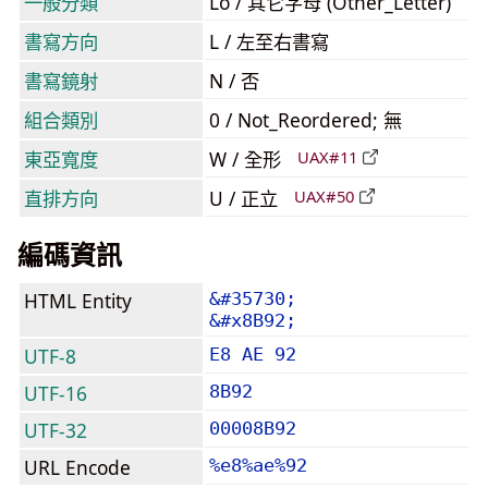
一般分類
Lo / 其它字母 (Other_Letter)
書寫方向
L / 左至右書寫
書寫鏡射
N / 否
組合類別
0 / Not_Reordered; 無
東亞寬度
W / 全形
UAX#11
直排方向
U / 正立
UAX#50
編碼資訊
HTML Entity
&#35730;
&#x8B92;
UTF-8
E8 AE 92
UTF-16
8B92
UTF-32
00008B92
URL Encode
%e8%ae%92