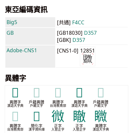
東亞編碼資訊
Big5
[共通]
F4CC
GB
[GB18030]
D357
[GBK]
D357
Adobe-CNS1
[CNS1-0]
12851
異體字
𧢒
𧢒
𧢒
𧢓
𧢓
異體字
戶籍異體
異體字
異體字
戶籍異體
漢語大字典
戶籍文字
台灣教育部
漢語大字典
戶籍文字
𧢓
𫌭
微
瞮
矀
異體字
簡化字
正字
正字
異體字
台灣教育部
漢字資料庫
入管正字
入管正字
漢語大字典