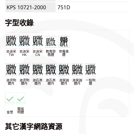
KPS 10721-2000
751D
字型收錄
思源宋
思源宋
思源宋
教育部
崇羲篆
TW
HK
CN
楷體
體
源流明
源流明
源石黑
源石黑
源泉圓
源泉圓
一點明
體月
體丹
體月
體丹
體月
體丹
體
蘭陽
金萱
明體
其它漢字網路資源