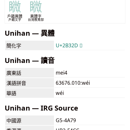
矀
矀
戶籍異體
異體字
戶籍文字
台灣教育部
Unihan — 異體
U+2B32D 𫌭
簡化字
Unihan — 讀音
mei4
廣東話
63676.010:wéi
漢語拼音
wéi
華語
Unihan — IRG Source
G5-4A79
中國源