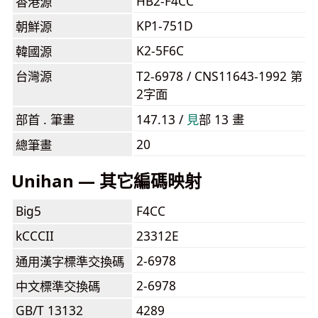
HB2-F4CC
香港源
KP1-751D
朝鮮源
K2-5F6C
韓國源
台灣源
T2-6978 / CNS11643-1992 第
2字面
部首 . 筆畫
147.13 /
⾒
部 13 畫
20
總筆畫
Unihan — 其它編碼映射
Big5
F4CC
kCCCII
23312E
2-6978
通用漢字標準交換碼
2-6978
中文標準交換碼
GB/T 13132
4289