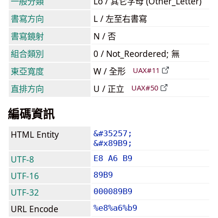
一般分類
Lo / 其它字母 (Other_Letter)
書寫方向
L / 左至右書寫
書寫鏡射
N / 否
組合類別
0 / Not_Reordered; 無
東亞寬度
W / 全形
UAX#11
直排方向
U / 正立
UAX#50
編碼資訊
HTML Entity
&#35257;
&#x89B9;
UTF-8
E8 A6 B9
UTF-16
89B9
UTF-32
000089B9
URL Encode
%e8%a6%b9