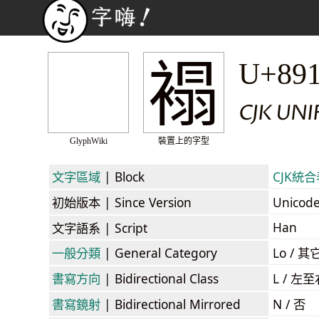
褟
U+89
CJK UNI
GlyphWiki
裝置上的字型
文字區域
| Block
CJK統合表
初始版本
| Since Version
Unicod
Han
文字語系
| Script
一般分類
| General Category
Lo / 其它
書寫方向
| Bidirectional Class
L / 左
書寫鏡射
| Bidirectional Mirrored
N / 否