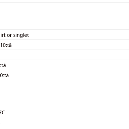
irt or singlet
10:tā
:tā
0:tā
1
7C
8