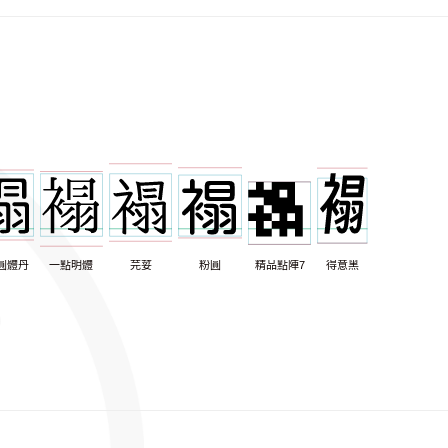
圓體丹
一點明體
芫荽
粉圓
精品點陣7
得意黑