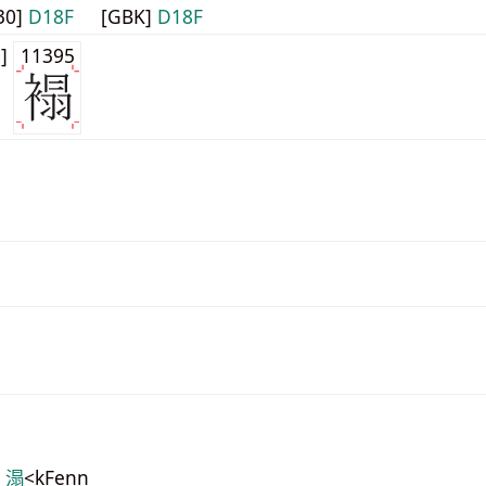
30]
D18F
[GBK]
D18F
0]
11395
B 溻
<kFenn