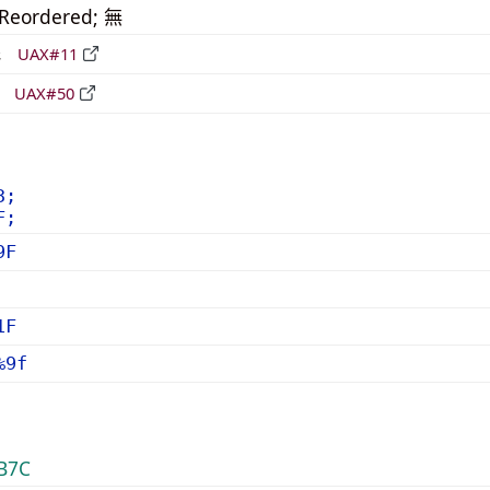
_Reordered; 無
形
UAX#11
立
UAX#50
3;
F;
9F
1F
%9f
B7C