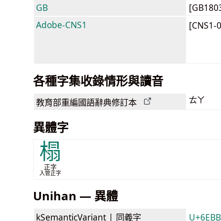
GB
[GB180
Adobe-CNS1
[CNS1-
各種字集收錄情形與讀音
ㄊㄚ
教育部
重編國語辭典
修訂本
異體字
榻
正字
入管正字
Unihan — 異體
kSemanticVariant |
同義字
U+6EB