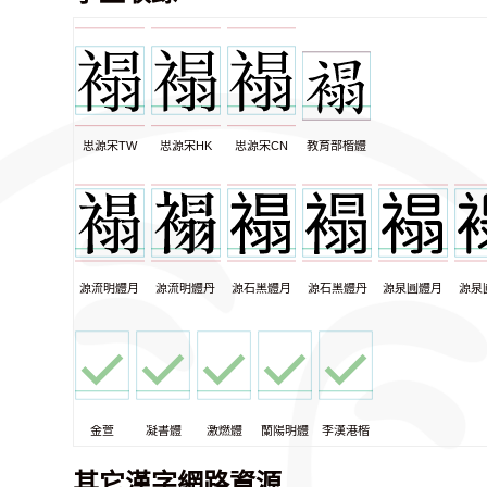
思源宋TW
思源宋HK
思源宋CN
教育部楷體
源流明體月
源流明體丹
源石黑體月
源石黑體丹
源泉圓體月
源泉
金萱
凝書體
激燃體
蘭陽明體
李漢港楷
其它漢字網路資源