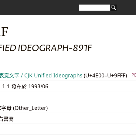
1F
FIED IDEOGRAPH-891F
意文字 / CJK Unified Ideographs
(U+4E00–U+9FFF)
P
e 1.1 發布於 1993/06
字母 (Other_Letter)
至右書寫