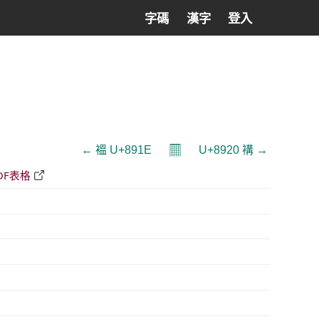
字碼
漢字
登入
𝄜
← 褞 U+891E
U+8920 褠 →
DF表格