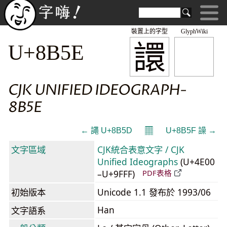
裝置上的字型
GlyphWiki
譞
U+8B5E
CJK UNIFIED IDEOGRAPH-
8B5E
𝄜
← 譝 U+8B5D
U+8B5F 譟 →
文字區域
CJK統合表意文字 / CJK
Unified Ideographs
(U+4E00
–U+9FFF)
PDF表格
初始版本
Unicode 1.1 發布於 1993/06
Han
文字語系