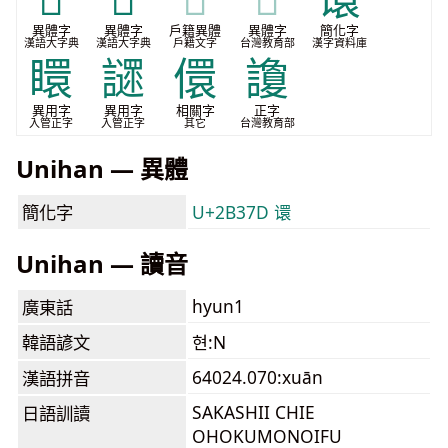
異體字
異體字
戶籍異體
異體字
簡化字
漢語大字典
漢語大字典
戶籍文字
台灣教育部
漢字資料庫
䁵
䜚
儇
讂
異用字
異用字
相關字
正字
入管正字
入管正字
其它
台灣教育部
Unihan — 異體
簡化字
U+2B37D 𫍽
Unihan — 讀音
hyun1
廣東話
韓語諺文
현:N
64024.070:xuān
漢語拼音
SAKASHII CHIE
日語訓讀
OHOKUMONOIFU