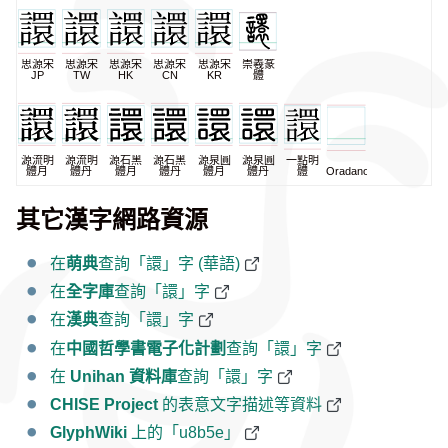
思源宋
思源宋
思源宋
思源宋
思源宋
崇羲篆
JP
TW
HK
CN
KR
體
源流明
源流明
源石黑
源石黑
源泉圓
源泉圓
一點明
體月
體丹
體月
體丹
體月
體丹
體
Oradano
其它漢字網路資源
在
萌典
查詢「譞」字 (華語)
在
全字庫
查詢「譞」字
在
漢典
查詢「譞」字
在
中國哲學書電子化計劃
查詢「譞」字
在
Unihan 資料庫
查詢「譞」字
CHISE Project
的表意文字描述等資料
GlyphWiki
上的「u8b5e」