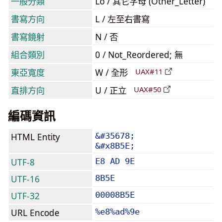
一般分類
Lo / 其它字母 (Other_Letter)
書寫方向
L / 左至右書寫
書寫鏡射
N / 否
組合類別
0 / Not_Reordered; 無
東亞寬度
W / 全形
UAX#11
直排方向
U / 正立
UAX#50
編碼資訊
HTML Entity
&#35678;
&#x8B5E;
UTF-8
E8 AD 9E
UTF-16
8B5E
UTF-32
00008B5E
URL Encode
%e8%ad%9e