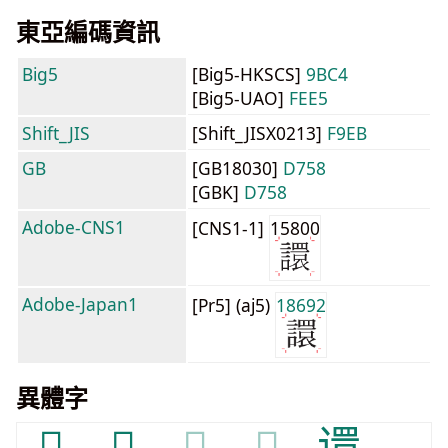
東亞編碼資訊
Big5
[Big5-HKSCS]
9BC4
[Big5-UAO]
FEE5
Shift_JIS
[Shift_JISX0213]
F9EB
GB
[GB18030]
D758
[GBK]
D758
Adobe-CNS1
[CNS1-1]
15800
Adobe-Japan1
[Pr5] (aj5)
18692
異體字
𧭦
𧭴
𧭴
𧭴
𫍽