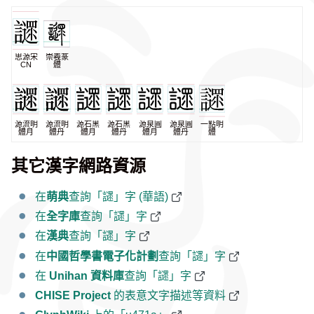
思源宋
崇羲篆
CN
體
源流明
源流明
源石黑
源石黑
源泉圓
源泉圓
一點明
體月
體丹
體月
體丹
體月
體丹
體
其它漢字網路資源
在
萌典
查詢「䜚」字 (華語)
在
全字庫
查詢「䜚」字
在
漢典
查詢「䜚」字
在
中國哲學書電子化計劃
查詢「䜚」字
在
Unihan 資料庫
查詢「䜚」字
CHISE Project
的表意文字描述等資料