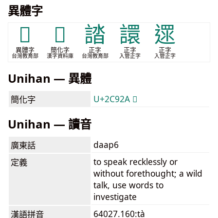
異體字
𧮅
𬤪
誻
譞
遝
異體字
簡化字
正字
正字
正字
台灣教育部
漢字資料庫
台灣教育部
入管正字
入管正字
Unihan — 異體
U+2C92A 𬤪
簡化字
Unihan — 讀音
daap6
廣東話
to speak recklessly or
定義
without forethought; a wild
talk, use words to
investigate
64027.160:tà
漢語拼音