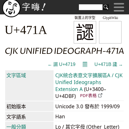
裝置上的字型
GlyphWiki
䜚
U+471A
CJK UNIFIED IDEOGRAPH-471A
𝄜
← 䜙 U+4719
U+471B 䜛 →
文字區域
CJK統合表意文字擴展區A / CJK
Unified Ideographs
Extension A
(U+3400–
U+4DBF)
PDF表格
初始版本
Unicode 3.0 發布於 1999/09
Han
文字語系
一般分類
Lo / 其它字母 (Other_Letter)