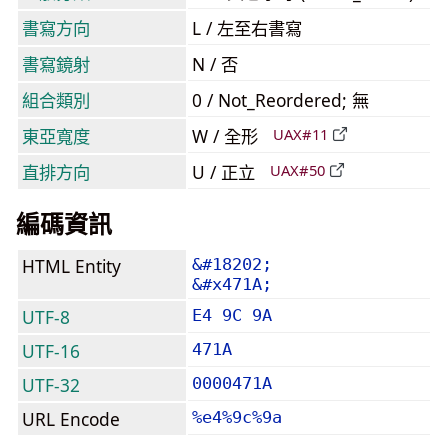
書寫方向
L / 左至右書寫
書寫鏡射
N / 否
組合類別
0 / Not_Reordered; 無
東亞寬度
W / 全形
UAX#11
直排方向
U / 正立
UAX#50
編碼資訊
HTML Entity
&#18202;
&#x471A;
UTF-8
E4 9C 9A
UTF-16
471A
UTF-32
0000471A
URL Encode
%e4%9c%9a