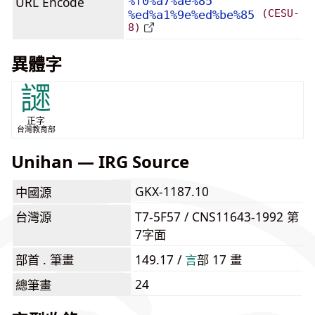
URL Encode
%f0%a7%ae%85
(CESU-
%ed%a1%9e%ed%be%85
8)
異體字
䜚
正字
台灣教育部
Unihan — IRG Source
GKX-1187.10
中國源
台灣源
T7-5F57 / CNS11643-1992 第
7字面
部首 . 筆畫
149.17 /
⾔
部 17 畫
24
總筆畫