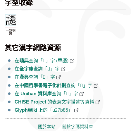
字型收錄
一點明
體
其它漢字網路資源
在
萌典
查詢「𧮅」字 (華語)
在
全字庫
查詢「𧮅」字
在
漢典
查詢「𧮅」字
在
中國哲學書電子化計劃
查詢「𧮅」字
在
Unihan 資料庫
查詢「𧮅」字
CHISE Project
的表意文字描述等資料
GlyphWiki
上的「u27b85」
關於本站
｜
關於字碼資料庫