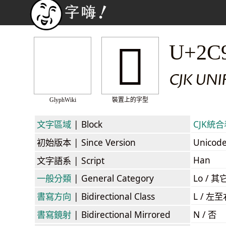
𬤪
U+2C
CJK UN
GlyphWiki
裝置上的字型
文字區域
| Block
CJK統合表
初始版本
| Since Version
Unicod
Han
文字語系
| Script
一般分類
| General Category
Lo / 其它
書寫方向
| Bidirectional Class
L / 左
書寫鏡射
| Bidirectional Mirrored
N / 否