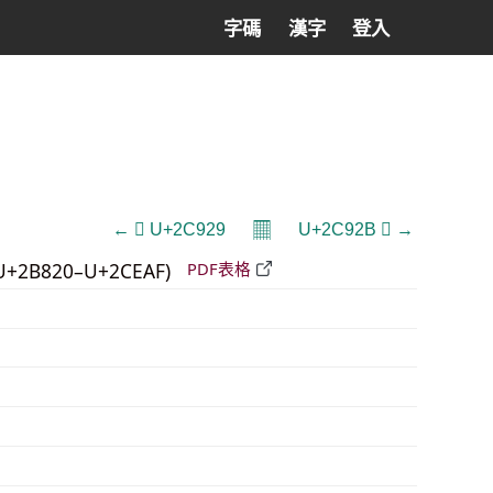
字碼
漢字
登入
𝄜
← 𬤩 U+2C929
U+2C92B 𬤫 →
U+2B820–U+2CEAF)
PDF表格