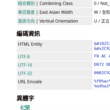
組合類別
| Combining Class
0 / Not
東亞寬度
| East Asian Width
W / 全
直排方向
| Vertical Orientation
U / 正
編碼資訊
HTML Entity
&#1825
&#x2C9
UTF-8
F0 AC 
UTF-16
D872 D
UTF-32
0002C9
URL Encode
%f0%ac
%ed%a1
異體字