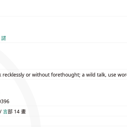
 䜚
 recklessly or without forethought; a wild talk, use wor
0396
 /
⾔
部 14 畫