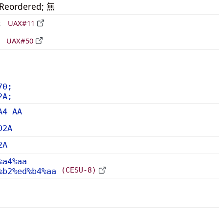
_Reordered; 無
形
UAX#11
立
UAX#50
70;
2A;
A4 AA
D2A
2A
%a4%aa
(CESU-8)
%b2%ed%b4%aa